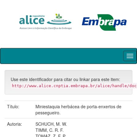
Skip
navigation
Use este identificador para citar ou linkar para este item:
http://www.alice.cnptia.embrapa.br/alice/handle/doc
Título:
Miniestaquia herbácea de porta-enxertos de
pessegueiro.
Autoria:
SCHUCH, M. W.
TIMM, C. R. F.
TOMAZ, Z. F. P.