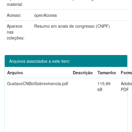
material:
Acesso:
openAccess
Aparece
Resumo em anais de congresso (CNPF)
nas
coleções:
Arquivos associados a este item:
Arquivo
Descrição
Tamanho
Form
GustavoCNBotSobrevivencia.pdf
115,89
Adob
kB
PDF