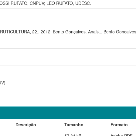
OSSI RUFATO, CNPUV; LEO RUFATO, UDESC.
ICULTURA, 22., 2012, Bento Gonçalves. Anais... Bento Gonçalves:
UV)
Descrição
Tamanho
Formato
57,84 kB
Adobe PDF