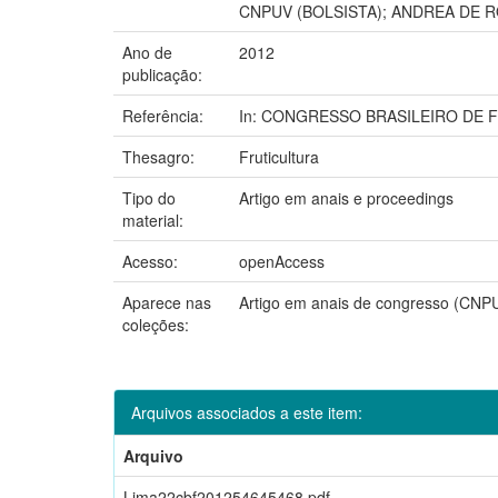
CNPUV (BOLSISTA); ANDREA DE R
Ano de
2012
publicação:
Referência:
In: CONGRESSO BRASILEIRO DE FRUT
Thesagro:
Fruticultura
Tipo do
Artigo em anais e proceedings
material:
Acesso:
openAccess
Aparece nas
Artigo em anais de congresso (CNP
coleções:
Arquivos associados a este item:
Arquivo
Lima22cbf201254645468.pdf