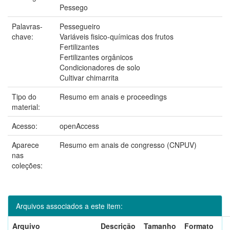
Pessego
Palavras-
Pessegueiro
chave:
Variáveis fisico-químicas dos frutos
Fertilizantes
Fertilizantes orgânicos
Condicionadores de solo
Cultivar chimarrita
Tipo do
Resumo em anais e proceedings
material:
Acesso:
openAccess
Aparece
Resumo em anais de congresso (CNPUV)
nas
coleções:
Arquivos associados a este item:
Arquivo
Descrição
Tamanho
Formato