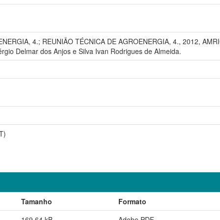
RGIA, 4.; REUNIÃO TÉCNICA DE AGROENERGIA, 4., 2012, AMRIGS: P
gio Delmar dos Anjos e Silva Ivan Rodrigues de Almeida.
T)
Tamanho
Formato
169,64 kB
Adobe PDF