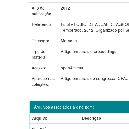
Ano de
2012
publicação:
Referência:
In: SIMPÓSIO ESTADUAL DE AGROENE
Temperado, 2012. Organizado por Sér
Thesagro:
Mamona
Tipo do
Artigo em anais e proceedings
material:
Acesso:
openAccess
Aparece nas
Artigo em anais de congresso (CPAC
coleções:
Arquivos associados a este item:
Arquivo
Descrição
067.pdf