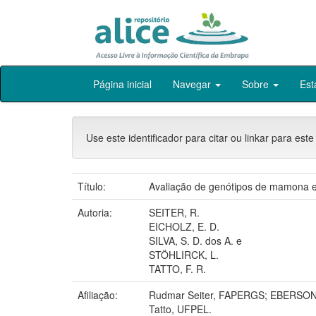
Skip
Página inicial
Navegar
Sobre
Est
navigation
Use este identificador para citar ou linkar para este
Título:
Avaliação de genótipos de mamona e
Autoria:
SEITER, R.
EICHOLZ, E. D.
SILVA, S. D. dos A. e
STÖHLIRCK, L.
TATTO, F. R.
Afiliação:
Rudmar Seiter, FAPERGS; EBERSON 
Tatto, UFPEL.