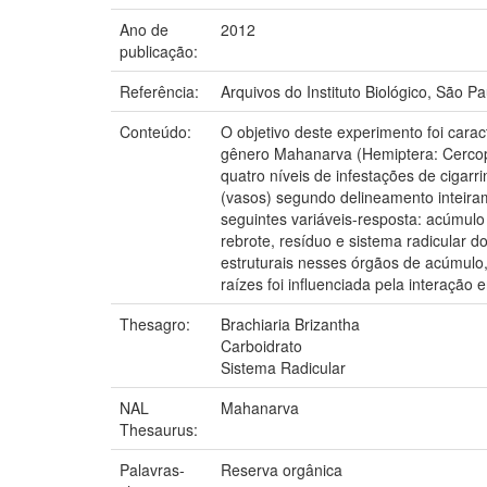
Ano de
2012
publicação:
Referência:
Arquivos do Instituto Biológico, São Pau
Conteúdo:
O objetivo deste experimento foi carac
gênero Mahanarva (Hemiptera: Cercopi
quatro níveis de infestações de cigarr
(vasos) segundo delineamento inteira
seguintes variáveis-resposta: acúmulo
rebrote, resíduo e sistema radicular 
estruturais nesses órgãos de acúmulo,
raízes foi influenciada pela interação 
Thesagro:
Brachiaria Brizantha
Carboidrato
Sistema Radicular
NAL
Mahanarva
Thesaurus:
Palavras-
Reserva orgânica