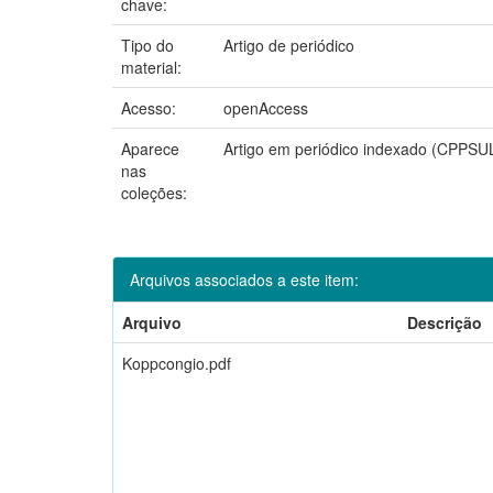
chave:
Tipo do
Artigo de periódico
material:
Acesso:
openAccess
Aparece
Artigo em periódico indexado (CPPSU
nas
coleções:
Arquivos associados a este item:
Arquivo
Descrição
Koppcongio.pdf