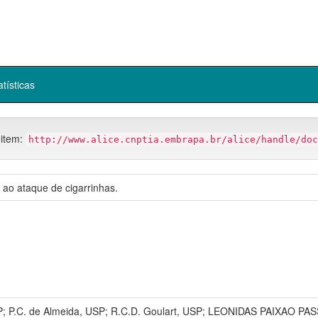
atísticas
 item:
http://www.alice.cnptia.embrapa.br/alice/handle/doc
ao ataque de cigarrinhas.
 USP; P.C. de Almeida, USP; R.C.D. Goulart, USP; LEONIDAS PAIXA