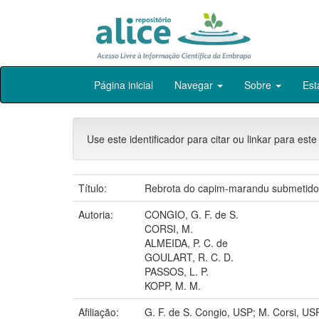
Skip
Página inicial
Navegar
Sobre
Est
navigation
Use este identificador para citar ou linkar para este
Título:
Rebrota do capim-marandu submetido 
Autoria:
CONGIO, G. F. de S.
CORSI, M.
ALMEIDA, P. C. de
GOULART, R. C. D.
PASSOS, L. P.
KOPP, M. M.
Afiliação:
G. F. de S. Congio, USP; M. Corsi,