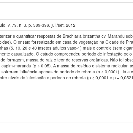
lo, v. 79, n. 3, p. 389-396, jul./set. 2012.
terizar e quantificar respostas de Brachiaria brizantha cv. Marandu sob
dae). O ensaio foi realizado em casa de vegetação na Cidade de Pir
inhas (5, 10, 20 e 40 insetos adultos vaso-1) mais o controle (sem ciga
mente casualizado. O estudo compreendeu período de infestação pelo i
 de forragem, massa de raiz e teor de reservas orgânicas. Não foi obs
do capim-marandu (p > 0,05). A massa do resíduo e sistema radicular,
 sofreram influência apenas do período de rebrota (p < 0,0001). Já a c
entre níveis de infestação e período de rebrota (p < 0,0001 e p = 0,0521