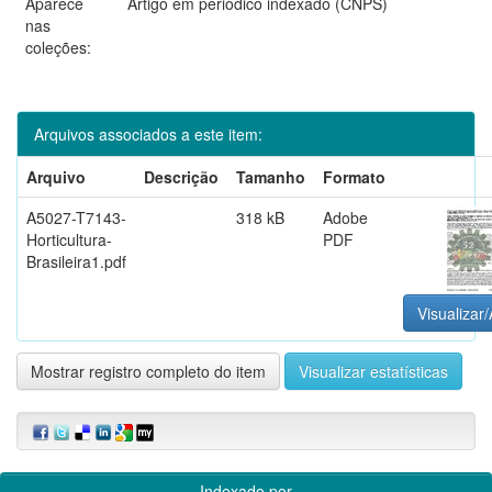
Aparece
Artigo em periódico indexado (CNPS)
nas
coleções:
Arquivos associados a este item:
Arquivo
Descrição
Tamanho
Formato
A5027-T7143-
318 kB
Adobe
Horticultura-
PDF
Brasileira1.pdf
Visualizar/
Mostrar registro completo do item
Visualizar estatísticas
Indexado por