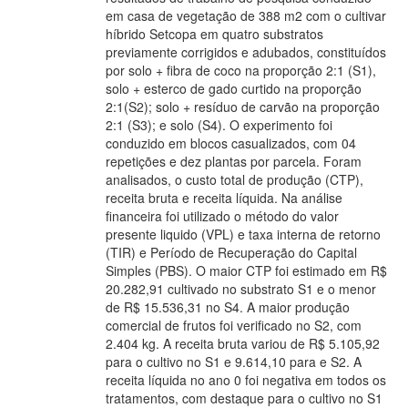
em casa de vegetação de 388 m2 com o cultivar
híbrido Setcopa em quatro substratos
previamente corrigidos e adubados, constituídos
por solo + fibra de coco na proporção 2:1 (S1),
solo + esterco de gado curtido na proporção
2:1(S2); solo + resíduo de carvão na proporção
2:1 (S3); e solo (S4). O experimento foi
conduzido em blocos casualizados, com 04
repetições e dez plantas por parcela. Foram
analisados, o custo total de produção (CTP),
receita bruta e receita líquida. Na análise
financeira foi utilizado o método do valor
presente liquido (VPL) e taxa interna de retorno
(TIR) e Período de Recuperação do Capital
Simples (PBS). O maior CTP foi estimado em R$
20.282,91 cultivado no substrato S1 e o menor
de R$ 15.536,31 no S4. A maior produção
comercial de frutos foi verificado no S2, com
2.404 kg. A receita bruta variou de R$ 5.105,92
para o cultivo no S1 e 9.614,10 para e S2. A
receita líquida no ano 0 foi negativa em todos os
tratamentos, com destaque para o cultivo no S1