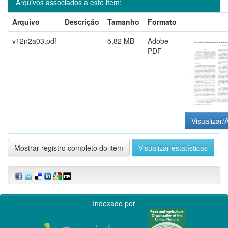
Arquivos associados a este item:
Arquivo
Descrição
Tamanho
Formato
v12n2a03.pdf
5,82 MB
Adobe
PDF
Visualizar/A
Mostrar registro completo do item
Visualizar estatísticas
Indexado por