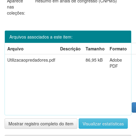
Aparece
Resumo em anais de congresso (CNPMS)
nas
coleções:
Arquivos associados a este item:
Arquivo
Descrição
Tamanho
Formato
Utilizacaopredadores.pdf
86,95 kB
Adobe
PDF
Mostrar registro completo do item
Visualizar estatísticas