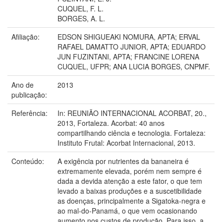
CUQUEL, F. L.
BORGES, A. L.
Afiliação:
EDSON SHIGUEAKI NOMURA, APTA; ERVAL
RAFAEL DAMATTO JUNIOR, APTA; EDUARDO
JUN FUZINTANI, APTA; FRANCINE LORENA
CUQUEL, UFPR; ANA LUCIA BORGES, CNPMF.
Ano de
2013
publicação:
Referência:
In: REUNIÃO INTERNACIONAL ACORBAT, 20.,
2013, Fortaleza. Acorbat: 40 anos
compartilhando ciência e tecnologia. Fortaleza:
Instituto Frutal: Acorbat Internacional, 2013.
Conteúdo:
A exigência por nutrientes da bananeira é
extremamente elevada, porém nem sempre é
dada a devida atenção a este fator, o que tem
levado a baixas produções e a suscetibilidade
as doenças, principalmente a Sigatoka-negra e
ao mal-do-Panamá, o que vem ocasionando
aumento nos custos de produção. Para isso, a