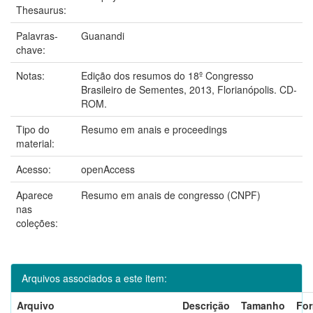
Thesaurus:
Palavras-
Guanandi
chave:
Notas:
Edição dos resumos do 18º Congresso
Brasileiro de Sementes, 2013, Florianópolis. CD-
ROM.
Tipo do
Resumo em anais e proceedings
material:
Acesso:
openAccess
Aparece
Resumo em anais de congresso (CNPF)
nas
coleções:
Arquivos associados a este item:
Arquivo
Descrição
Tamanho
Fo