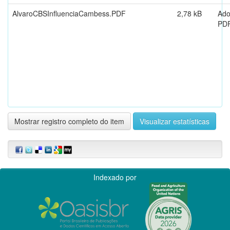
AlvaroCBSInfluenciaCambess.PDF
2,78 kB
Ad
PD
Mostrar registro completo do item
Visualizar estatísticas
Indexado por