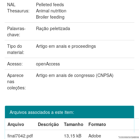
NAL
Pelleted feeds
Thesaurus:
Animal nutrition
Broiler feeding
Palavras-
Ração peletizada
chave:
Tipo do
Artigo em anais e proceedings
material:
Acesso:
openAccess
Aparece
Artigo em anais de congresso (CNPSA)
nas
coleções:
Arquivos associados a este item:
Arquivo
Descrição
Tamanho
Formato
final7042.pdf
13,15 kB
Adobe