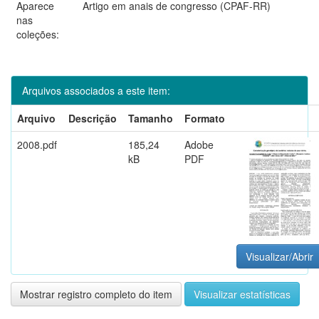
Aparece
Artigo em anais de congresso (CPAF-RR)
nas
coleções:
Arquivos associados a este item:
Arquivo
Descrição
Tamanho
Formato
2008.pdf
185,24
Adobe
kB
PDF
Visualizar/Abrir
Mostrar registro completo do item
Visualizar estatísticas