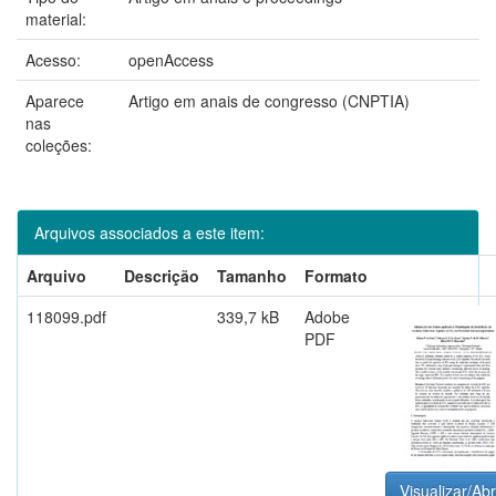
material:
Acesso:
openAccess
Aparece
Artigo em anais de congresso (CNPTIA)
nas
coleções:
Arquivos associados a este item:
Arquivo
Descrição
Tamanho
Formato
118099.pdf
339,7 kB
Adobe
PDF
Visualizar/Abr