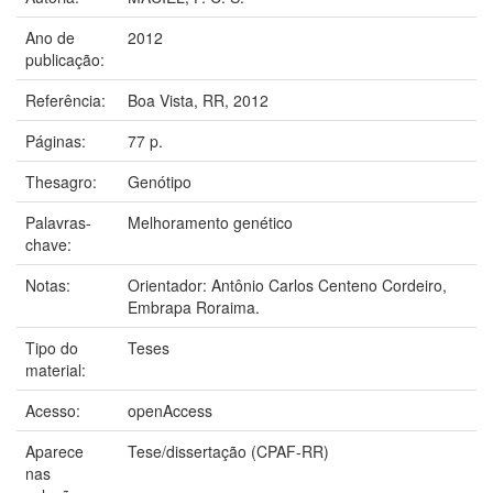
Ano de
2012
publicação:
Referência:
Boa Vista, RR, 2012
Páginas:
77 p.
Thesagro:
Genótipo
Palavras-
Melhoramento genético
chave:
Notas:
Orientador: Antônio Carlos Centeno Cordeiro,
Embrapa Roraima.
Tipo do
Teses
material:
Acesso:
openAccess
Aparece
Tese/dissertação (CPAF-RR)
nas