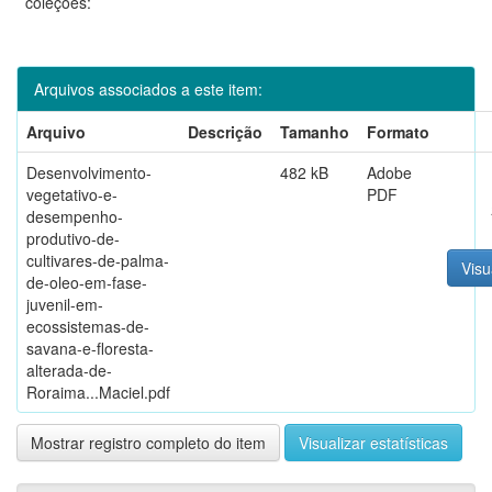
coleções:
Arquivos associados a este item:
Arquivo
Descrição
Tamanho
Formato
Desenvolvimento-
482 kB
Adobe
vegetativo-e-
PDF
desempenho-
produtivo-de-
cultivares-de-palma-
Visu
de-oleo-em-fase-
juvenil-em-
ecossistemas-de-
savana-e-floresta-
alterada-de-
Roraima...Maciel.pdf
Mostrar registro completo do item
Visualizar estatísticas