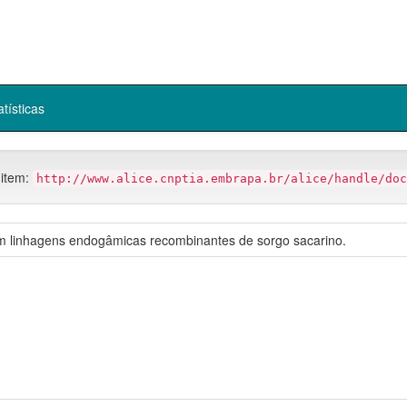
atísticas
 item:
http://www.alice.cnptia.embrapa.br/alice/handle/doc
m linhagens endogâmicas recombinantes de sorgo sacarino.