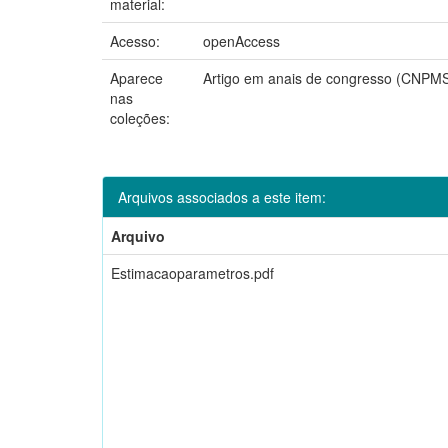
material:
Acesso:
openAccess
Aparece
Artigo em anais de congresso (CNPM
nas
coleções:
Arquivos associados a este item:
Arquivo
Estimacaoparametros.pdf