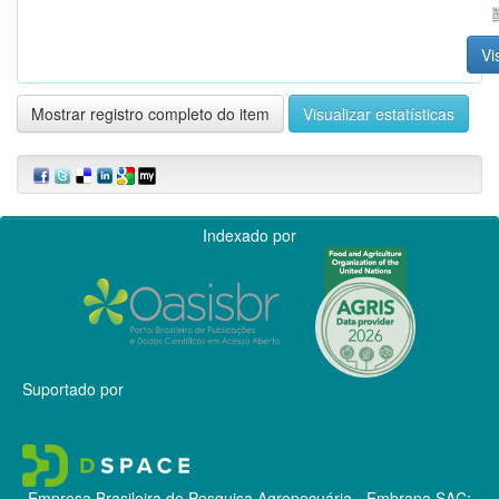
Vi
Mostrar registro completo do item
Visualizar estatísticas
Indexado por
Suportado por
Empresa Brasileira de Pesquisa Agropecuária - Embrapa
SAC: