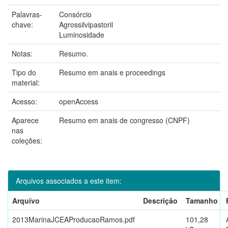
Palavras-
Consórcio
chave:
Agrossilvipastoril
Luminosidade
Notas:
Resumo.
Tipo do
Resumo em anais e proceedings
material:
Acesso:
openAccess
Aparece
Resumo em anais de congresso (CNPF)
nas
coleções:
Arquivos associados a este item:
Arquivo
Descrição
Tamanho
2013MarinaJCEAProducaoRamos.pdf
101,28