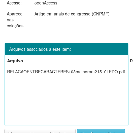
Acesso:
openAccess
Aparece
Artigo em anais de congresso (CNPMF)
nas
coleções:
Arquivos associados a este item:
Arquivo
D
RELACAOENTRECARACTERES103melhoram21510LEDO.pdf