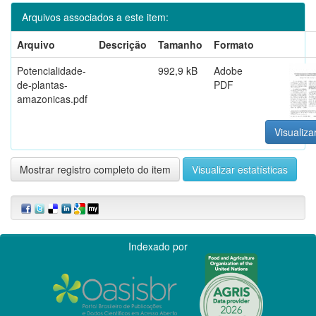
Arquivos associados a este item:
Arquivo
Descrição
Tamanho
Formato
Potencialidade-
992,9 kB
Adobe
de-plantas-
PDF
amazonicas.pdf
Visualiza
Mostrar registro completo do item
Visualizar estatísticas
Indexado por