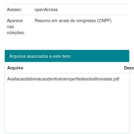
Acesso:
openAccess
Aparece
Resumo em anais de congresso (CNPF)
nas
coleções:
Arquivos associados a este item:
Arquivo
Desc
Avaliacaodalixiviacaodenitratoemperfisdesolosflorestais.pdf