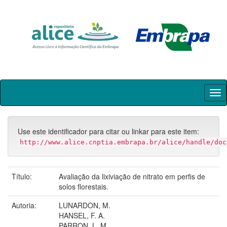
Skip
navigation
Use este identificador para citar ou linkar para este item:
http://www.alice.cnptia.embrapa.br/alice/handle/doc
Título:
Avaliação da lixiviação de nitrato em perfis de
solos florestais.
Autoria:
LUNARDON, M.
HANSEL, F. A.
PARRON, L. M.