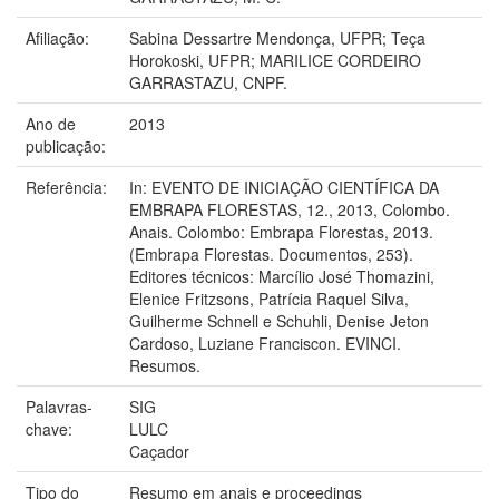
Afiliação:
Sabina Dessartre Mendonça, UFPR; Teça
Horokoski, UFPR; MARILICE CORDEIRO
GARRASTAZU, CNPF.
Ano de
2013
publicação:
Referência:
In: EVENTO DE INICIAÇÃO CIENTÍFICA DA
EMBRAPA FLORESTAS, 12., 2013, Colombo.
Anais. Colombo: Embrapa Florestas, 2013.
(Embrapa Florestas. Documentos, 253).
Editores técnicos: Marcílio José Thomazini,
Elenice Fritzsons, Patrícia Raquel Silva,
Guilherme Schnell e Schuhli, Denise Jeton
Cardoso, Luziane Franciscon. EVINCI.
Resumos.
Palavras-
SIG
chave:
LULC
Caçador
Tipo do
Resumo em anais e proceedings