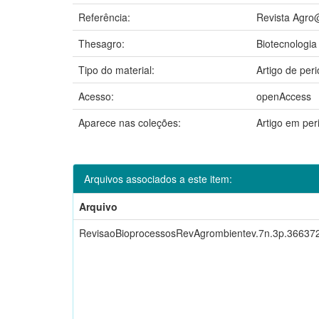
Referência:
Revista Agro@
Thesagro:
Biotecnologia
Tipo do material:
Artigo de peri
Acesso:
openAccess
Aparece nas coleções:
Artigo em pe
Arquivos associados a este item:
Arquivo
RevisaoBioprocessosRevAgrombientev.7n.3p.36637