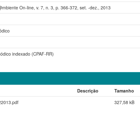
mbiente On-line, v. 7, n. 3, p. 366-372, set. -dez., 2013
ódico
riódico indexado (CPAF-RR)
Descrição
Tamanho
22013.pdf
327,58 kB