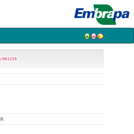
/981229
R.