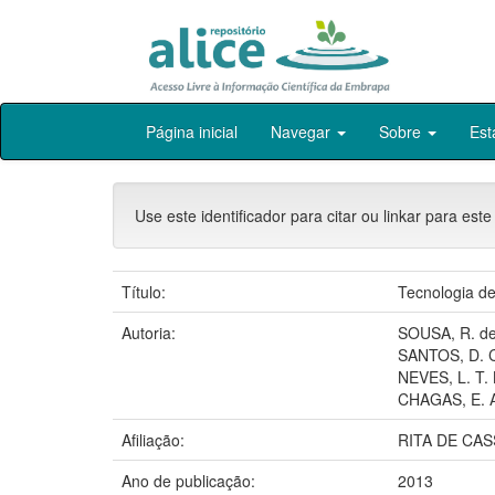
Skip
Página inicial
Navegar
Sobre
Est
navigation
Use este identificador para citar ou linkar para este
Título:
Tecnologia de
Autoria:
SOUSA, R. de
SANTOS, D. C
NEVES, L. T. 
CHAGAS, E. 
Afiliação:
RITA DE CAS
Ano de publicação:
2013