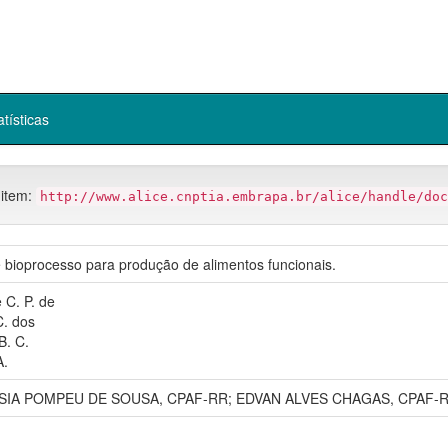
atísticas
 item:
http://www.alice.cnptia.embrapa.br/alice/handle/doc
 bioprocesso para produção de alimentos funcionais.
 C. P. de
. dos
B. C.
A.
SIA POMPEU DE SOUSA, CPAF-RR; EDVAN ALVES CHAGAS, CPAF-R