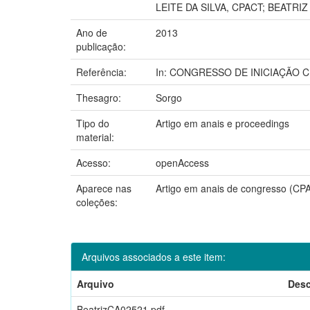
LEITE DA SILVA, CPACT; BEATRI
Ano de
2013
publicação:
Referência:
In: CONGRESSO DE INICIAÇÃO CIE
Thesagro:
Sorgo
Tipo do
Artigo em anais e proceedings
material:
Acesso:
openAccess
Aparece nas
Artigo em anais de congresso (CP
coleções:
Arquivos associados a este item:
Arquivo
Desc
BeatrizCA02521.pdf