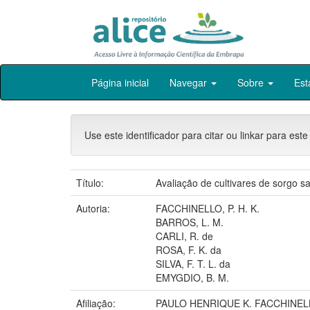
Skip
Página inicial
Navegar
Sobre
Est
navigation
Use este identificador para citar ou linkar para este
Título:
Avaliação de cultivares de sorgo s
Autoria:
FACCHINELLO, P. H. K.
BARROS, L. M.
CARLI, R. de
ROSA, F. K. da
SILVA, F. T. L. da
EMYGDIO, B. M.
Afiliação:
PAULO HENRIQUE K. FACCHINELL