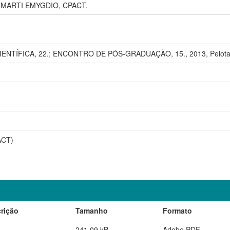
Z MARTI EMYGDIO, CPACT.
NTÍFICA, 22.; ENCONTRO DE PÓS-GRADUAÇÃO, 15., 2013, Pelotas. [A
ACT)
rição
Tamanho
Formato
241,09 kB
Adobe PDF