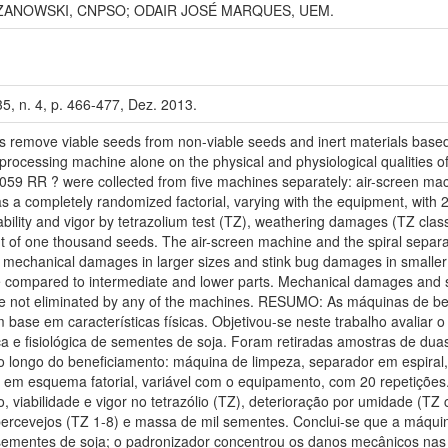
ANOWSKI, CNPSO; ODAIR JOSÉ MARQUES, UEM.
35, n. 4, p. 466-477, Dez. 2013.
move viable seeds from non-viable seeds and inert materials based on
h processing machine alone on the physical and physiological qualities
59 RR ? were collected from five machines separately: air-screen machi
s a completely randomized factorial, varying with the equipment, with
iability and vigor by tetrazolium test (TZ), weathering damages (TZ cl
of one thousand seeds. The air-screen machine and the spiral separato
d mechanical damages in larger sizes and stink bug damages in smaller 
ne compared to intermediate and lower parts. Mechanical damages and 
e not eliminated by any of the machines. RESUMO: As máquinas de 
 base em características físicas. Objetivou-se neste trabalho avaliar 
ca e fisiológica de sementes de soja. Foram retiradas amostras de du
o longo do beneficiamento: máquina de limpeza, separador em espiral
ado em esquema fatorial, variável com o equipamento, com 20 repetiçõe
 viabilidade e vigor no tetrazólio (TZ), deterioração por umidade (TZ 
 percevejos (TZ 1-8) e massa de mil sementes. Conclui-se que a máqui
 sementes de soja; o padronizador concentrou os danos mecânicos na