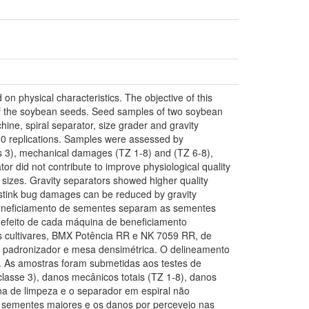
 physical characteristics. The objective of this
 of the soybean seeds. Seed samples of two soybean
ne, spiral separator, size grader and gravity
 20 replications. Samples were assessed by
ass 3), mechanical damages (TZ 1-8) and (TZ 6-8),
r did not contribute to improve physiological quality
sizes. Gravity separators showed higher quality
stink bug damages can be reduced by gravity
beneficiamento de sementes separam as sementes
o efeito de cada máquina de beneficiamento
as cultivares, BMX Potência RR e NK 7059 RR, de
, padronizador e mesa densimétrica. O delineamento
s. As amostras foram submetidas aos testes de
classe 3), danos mecânicos totais (TZ 1-8), danos
na de limpeza e o separador em espiral não
s sementes maiores e os danos por percevejo nas