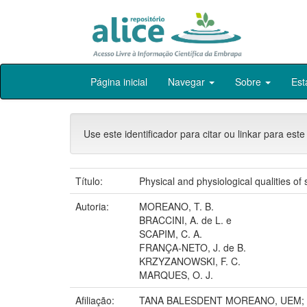
Skip
Página inicial
Navegar
Sobre
Est
navigation
Use este identificador para citar ou linkar para este
Título:
Physical and physiological qualities o
Autoria:
MOREANO, T. B.
BRACCINI, A. de L. e
SCAPIM, C. A.
FRANÇA-NETO, J. de B.
KRZYZANOWSKI, F. C.
MARQUES, O. J.
Afiliação:
TANA BALESDENT MOREANO, UEM; 