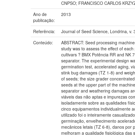
CNPSO; FRANCISCO CARLOS KRZYZ
Ano de
2013
publicação:
Referência:
Journal of Seed Science, Londrina, v. 
Conteúdo:
ABSTRACT: Seed processing machines re
study was to assess the effect of eac
cultivars ? BMX Potência RR and NK 70
separator. The experimental design wa
germination test, accelerated aging, v
stink bug damages (TZ 1-8) and weight 
of seeds; the size grader concentrate
seeds at the upper part of the machi
separator and weathering damages ar
viáveis das não aptas e impurezas com
isoladamente sobre as qualidades físi
cinco equipamentos individualmente a
utilizado foi o inteiramente casualiz
germinação, envelhecimento acelerado,
mecânicos letais (TZ 6-8), danos por
melhoram a qualidade fisiológica das