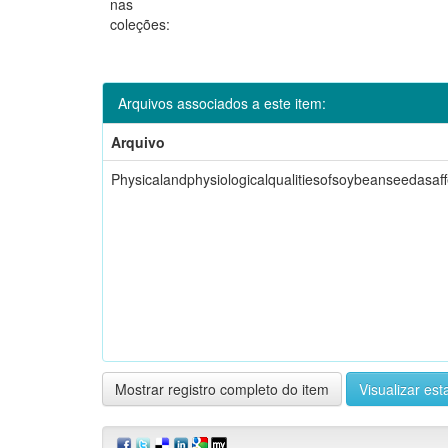
nas
coleções:
Arquivos associados a este item:
Arquivo
Physicalandphysiologicalqualitiesofsoybeanseedasaf
Mostrar registro completo do item
Visualizar esta