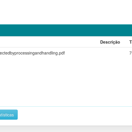
Descrição
T
fectedbyprocessingandhandling.pdf
7
tísticas