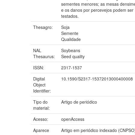
sementes menores; as mesas densimétr
e os danos por percevejos podem ser
testados.
Thesagro:
Soja
Semente
Qualidade
NAL
Soybeans
Thesaurus:
Seed quality
ISSN:
2317-1537
Digital
10.1590/S2317-15372013000400008
Object
Identifier:
Tipo do
Artigo de periódico
material:
Acesso:
openAccess
Aparece
Artigo em periódico indexado (CNPSO