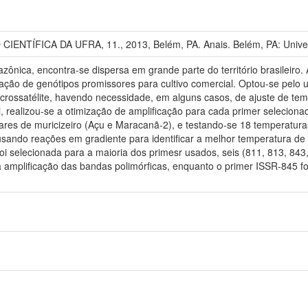
ENTÍFICA DA UFRA, 11., 2013, Belém, PA. Anais. Belém, PA: Univer
mazônica, encontra-se dispersa em grande parte do território brasileiro
icação de genótipos promissores para cultivo comercial. Optou-se pelo
ossatélite, havendo necessidade, em alguns casos, de ajuste de te
i, realizou-se a otimização de amplificação para cada primer selecio
ivares de muricizeiro (Açu e Maracanã-2), e testando-se 18 temperatur
sando reações em gradiente para identificar a melhor temperatura de
i selecionada para a maioria dos primesr usados, seis (811, 813, 843,
 amplificação das bandas polimórficas, enquanto o primer ISSR-845 foi 