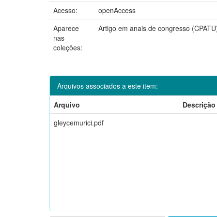
Acesso:
openAccess
Aparece
Artigo em anais de congresso (CPATU
nas
coleções:
Arquivos associados a este item:
Arquivo
Descrição
gleycemurici.pdf