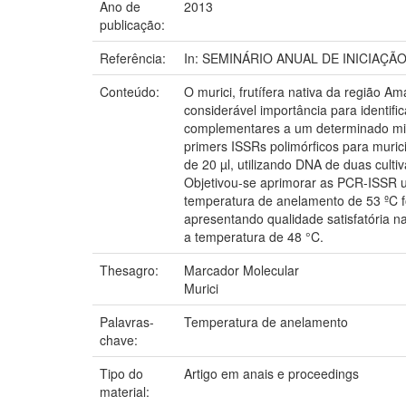
Ano de
2013
publicação:
Referência:
In: SEMINÁRIO ANUAL DE INICIAÇÃO CI
Conteúdo:
O murici, frutífera nativa da região A
considerável importância para identif
complementares a um determinado micr
primers ISSRs polimórficos para muric
de 20 µl, utilizando DNA de duas cult
Objetivou-se aprimorar as PCR-ISSR u
temperatura de anelamento de 53 ºC fo
apresentando qualidade satisfatória na
a temperatura de 48 °C.
Thesagro:
Marcador Molecular
Murici
Palavras-
Temperatura de anelamento
chave:
Tipo do
Artigo em anais e proceedings
material: