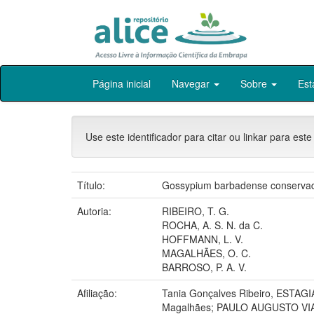
Skip
Página inicial
Navegar
Sobre
Est
navigation
Use este identificador para citar ou linkar para este
Título:
Gossypium barbadense conservad
Autoria:
RIBEIRO, T. G.
ROCHA, A. S. N. da C.
HOFFMANN, L. V.
MAGALHÃES, O. C.
BARROSO, P. A. V.
Afiliação:
Tania Gonçalves Ribeiro, ESTA
Magalhães; PAULO AUGUSTO V