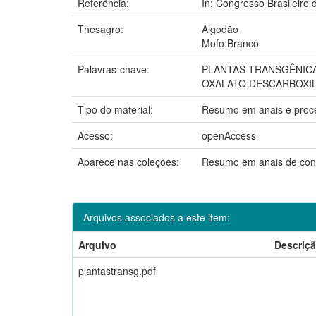
Referência:
In: Congresso Brasileiro d
Thesagro:
Algodão
Mofo Branco
Palavras-chave:
PLANTAS TRANSGÊNIC
OXALATO DESCARBOXI
Tipo do material:
Resumo em anais e proc
Acesso:
openAccess
Aparece nas coleções:
Resumo em anais de con
Arquivos associados a este item:
Arquivo
Descriç
plantastransg.pdf