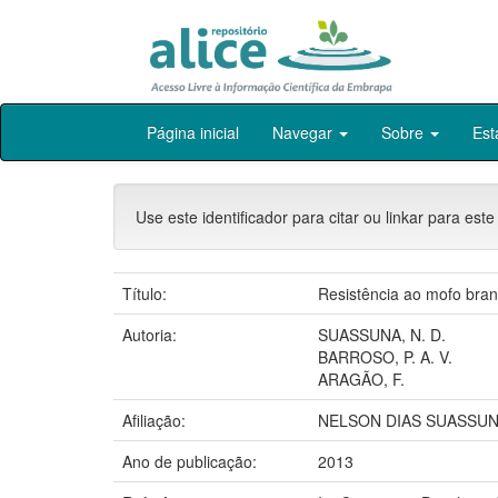
Skip
Página inicial
Navegar
Sobre
Est
navigation
Use este identificador para citar ou linkar para este
Título:
Resistência ao mofo bran
Autoria:
SUASSUNA, N. D.
BARROSO, P. A. V.
ARAGÃO, F.
Afiliação:
NELSON DIAS SUASSUNA
Ano de publicação:
2013