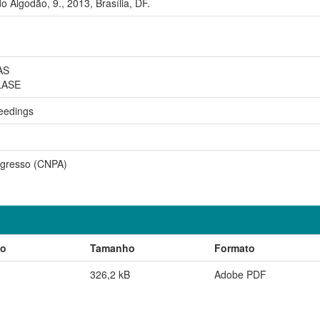
o Algodão, 9., 2013, Brasília, DF.
AS
LASE
eedings
gresso (CNPA)
ão
Tamanho
Formato
326,2 kB
Adobe PDF