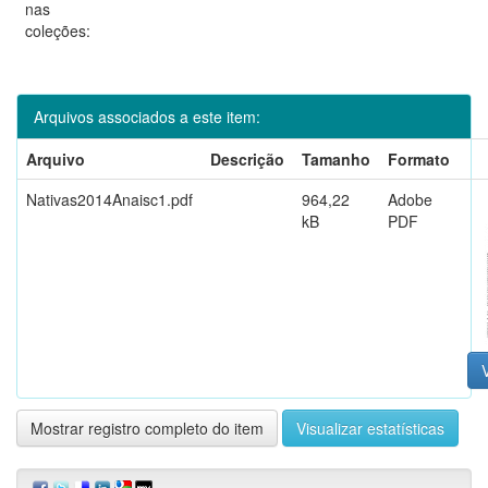
nas
coleções:
Arquivos associados a este item:
Arquivo
Descrição
Tamanho
Formato
Nativas2014Anaisc1.pdf
964,22
Adobe
kB
PDF
V
Mostrar registro completo do item
Visualizar estatísticas