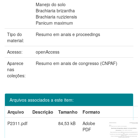
Manejo do solo
Brachiaria brizantha
Brachiaria ruziziensis
Panicum maximum
Tipo do
Resumo em anais e proceedings
material:
Acesso:
openAccess
Aparece
Resumo em anais de congresso (CNPAF)
nas
coleções:
Arquivos associados a este item:
Arquivo
Descrição
Tamanho
Formato
P2311.pdf
84,53 kB
Adobe
PDF