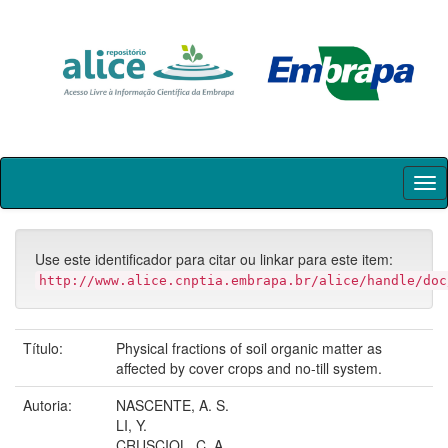
Skip
navigation
Use este identificador para citar ou linkar para este item:
http://www.alice.cnptia.embrapa.br/alice/handle/doc
Título:
Physical fractions of soil organic matter as
affected by cover crops and no-till system.
Autoria:
NASCENTE, A. S.
LI, Y.
CRUSCIOL, C. A.