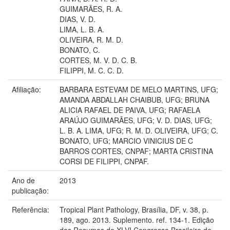
GUIMARÃES, R. A.
DIAS, V. D.
LIMA, L. B. A.
OLIVEIRA, R. M. D.
BONATO, C.
CORTES, M. V. D. C. B.
FILIPPI, M. C. C. D.
Afiliação:
BARBARA ESTEVAM DE MELO MARTINS, UFG;
AMANDA ABDALLAH CHAIBUB, UFG; BRUNA
ALICIA RAFAEL DE PAIVA, UFG; RAFAELA
ARAÚJO GUIMARÃES, UFG; V. D. DIAS, UFG;
L. B. A. LIMA, UFG; R. M. D. OLIVEIRA, UFG; C.
BONATO, UFG; MARCIO VINICIUS DE C
BARROS CORTES, CNPAF; MARTA CRISTINA
CORSI DE FILIPPI, CNPAF.
Ano de
2013
publicação:
Referência:
Tropical Plant Pathology, Brasília, DF, v. 38, p.
189, ago. 2013. Suplemento. ref. 134-1. Edição
dos Resumos do XLVI Congresso Brasileiro de