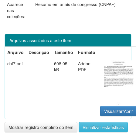
Aparece
Resumo em anais de congresso (CNPAF)
nas
coleções:
Arquivos associados a este item:
Arquivo
Descrição
Tamanho
Formato
cbf7.pdf
608,05
Adobe
kB
PDF
Visualizar/Abrir
Mostrar registro completo do item
Visualizar estatísticas