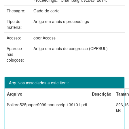
Thesagro:
Gado de corte
Tipo do
Artigo em anais e proceedings
material:
Acesso:
openAccess
Aparece
Artigo em anais de congresso (CPPSUL)
nas
coleções:
Arquivos associados a este item:
Arquivo
Descrição
Taman
Sollero525paper9099manuscript139101.pdf
226,16
kB