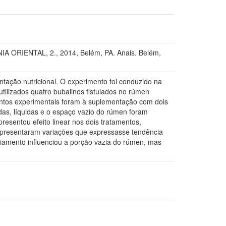
RIENTAL, 2., 2014, Belém, PA. Anais. Belém,
ntação nutricional. O experimento foi conduzido na
lizados quatro bubalinos fistulados no rúmen
ntos experimentais foram à suplementação com dois
as, líquidas e o espaço vazio do rúmen foram
resentou efeito linear nos dois tratamentos,
 apresentaram variações que expressasse tendência
iamento influenciou a porção vazia do rúmen, mas