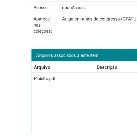
Acesso:
openAccess
Aparece
Artigo em anais de congresso (CPATU
nas
coleções:
Arquivos associados a este item:
Arquivo
Descrição
Pibic54.pdf