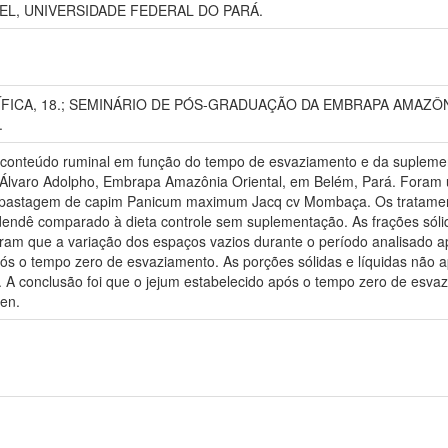
EL, UNIVERSIDADE FEDERAL DO PARÁ.
ÍFICA, 18.; SEMINÁRIO DE PÓS-GRADUAÇÃO DA EMBRAPA AMAZÔNIA O
.
r o conteúdo ruminal em função do tempo de esvaziamento e da supleme
lvaro Adolpho, Embrapa Amazônia Oriental, em Belém, Pará. Foram uti
om pastagem de capim Panicum maximum Jacq cv Mombaça. Os tratame
endê comparado à dieta controle sem suplementação. As frações sólid
aram que a variação dos espaços vazios durante o período analisado ap
após o tempo zero de esvaziamento. As porções sólidas e líquidas não
A conclusão foi que o jejum estabelecido após o tempo zero de esvaz
en.