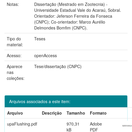
Notas:
Dissertação (Mestrado em Zootecnia) -
Universidade Estadual Vale do Acaraú, Sobral.
Orientador: Jeferson Ferreira da Fonseca
(CNPC); Co-orientador: Marco Aurélio
Delmondes Bomfim (CNPC).
Tipo do
Teses
material:
Acesso:
openAccess
Aparece
Tese/dissertação (CNPC)
nas
coleções:
Arquivos associados a este item:
Arquivo
Descrição
Tamanho
Formato
upaFlushing.pdf
970,31
Adobe
kB
PDF