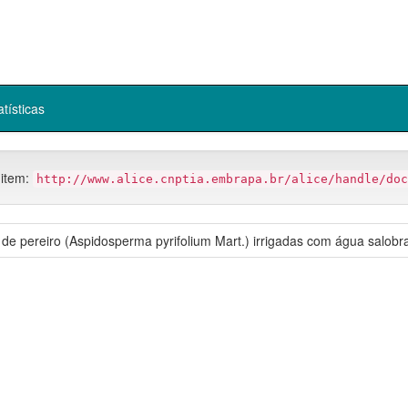
atísticas
 item:
http://www.alice.cnptia.embrapa.br/alice/handle/doc
 pereiro (Aspidosperma pyrifolium Mart.) irrigadas com água salobra