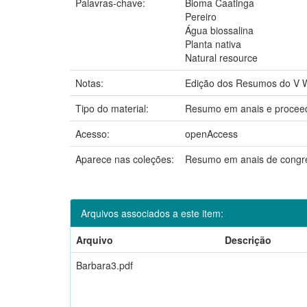
Palavras-chave:
Bioma Caatinga
Pereiro
Água biossalina
Planta nativa
Natural resource
Notas:
Edição dos Resumos do V Wo
Tipo do material:
Resumo em anais e procee
Acesso:
openAccess
Aparece nas coleções:
Resumo em anais de congr
Arquivos associados a este item:
Arquivo
Descrição
Barbara3.pdf