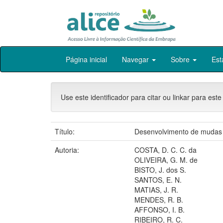
Skip
Página inicial
Navegar
Sobre
Est
navigation
Use este identificador para citar ou linkar para este
Título:
Desenvolvimento de mudas de
Autoria:
COSTA, D. C. C. da
OLIVEIRA, G. M. de
BISTO, J. dos S.
SANTOS, E. N.
MATIAS, J. R.
MENDES, R. B.
AFFONSO, I. B.
RIBEIRO, R. C.