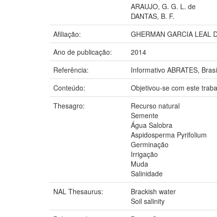
ARAUJO, G. G. L. de
DANTAS, B. F.
Afiliação:
GHERMAN GARCIA LEAL D
Ano de publicação:
2014
Referência:
Informativo ABRATES, Brasíli
Conteúdo:
Objetivou-se com este traba
Thesagro:
Recurso natural
Semente
Água Salobra
Aspidosperma Pyrifolium
Germinação
Irrigação
Muda
Salinidade
NAL Thesaurus:
Brackish water
Soil salinity