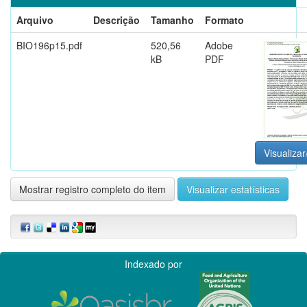
Arquivo
Descrição
Tamanho
Formato
BIO196p15.pdf
520,56
Adobe
kB
PDF
Visualizar
Mostrar registro completo do item
Visualizar estatísticas
Indexado por