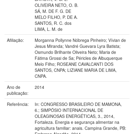
OLIVEIRA NETO, O. B.
SÁ, M. DE F. G. DE
MELO FILHO, P. DE A.
SANTOS, R. C. dos
LIMA, L. M. de
Afiliação:
Morganna Pollynne Nóbrega Pinheiro; Vívian de
Jesus Miranda; Vandré Guevara Lyra Batista;
Osmundo Brilhante Oliveira Neto; Maria de
Fátima Grossi de Sa; Péricles de Albuquerque
Melo Filho; ROSEANE CAVALCANTI DOS
SANTOS, CNPA; LIZIANE MARIA DE LIMA,
CNPA.
Ano de
2014
publicação:
Referência:
In: CONGRESSO BRASILEIRO DE MAMONA,
6.; SIMPÓSIO INTERNACIONAL DE
OLEAGINOSAS ENERGÉTICAS, 3., 2014,
Fortaleza. Energia e segurança alimentar na
agricultura familiar: anais. Campina Grande, PB:
Embrapa Algodão, 2014.