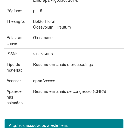
Páginas:
p. 15
Thesagro:
Botão Floral
Gossypium Hirsutum
Palavras-
Glucanase
chave:
ISSN:
2177-6008
Tipo do
Resumo em anais e proceedings
material:
Acesso:
openAccess
Aparece
Resumo em anais de congresso (CNPA)
nas
coleções:
Arquivos associados a este item: