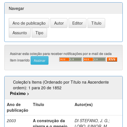
Navegar
Assinar esta coleção para receber notificações por e-mail de cada
item inserido
Coleção's Items (Ordenado por Título na Ascendente
ordem): 1 para 20 de 1852
Próximo >
Ano de
Título
Autor(es)
publicação
2003
A construção da
DI STEFANO, J. G.
;
planta e o manejo
LOBO JUNIOR, M.