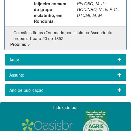
feijoeiro comum
PELOSO, M. J.
;
do grupo
GODINHO, V. de P. C.
;
mulatinho, em
UTUMI, M. M.
Rondônia.
Coleção's Items (Ordenado por Título na Ascendente
ordem): 1 para 20 de 1852
Próximo >
Autor
Assunto
Ano de publicação
Indexado por