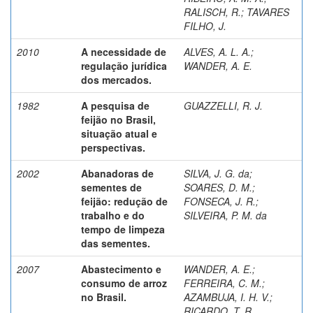
RALISCH, R.
;
TAVARES
FILHO, J.
2010
A necessidade de
ALVES, A. L. A.
;
regulação jurídica
WANDER, A. E.
dos mercados.
1982
A pesquisa de
GUAZZELLI, R. J.
feijão no Brasil,
situação atual e
perspectivas.
2002
Abanadoras de
SILVA, J. G. da
;
sementes de
SOARES, D. M.
;
feijão: redução de
FONSECA, J. R.
;
trabalho e do
SILVEIRA, P. M. da
tempo de limpeza
das sementes.
2007
Abastecimento e
WANDER, A. E.
;
consumo de arroz
FERREIRA, C. M.
;
no Brasil.
AZAMBUJA, I. H. V.
;
RICARDO, T. R.