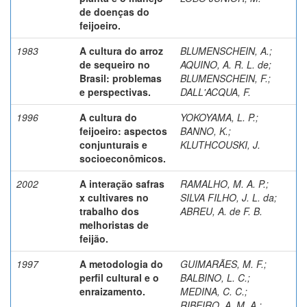
de doenças do
feijoeiro.
1983
A cultura do arroz
BLUMENSCHEIN, A.
;
de sequeiro no
AQUINO, A. R. L. de
;
Brasil: problemas
BLUMENSCHEIN, F.
;
e perspectivas.
DALL'ACQUA, F.
1996
A cultura do
YOKOYAMA, L. P.
;
feijoeiro: aspectos
BANNO, K.
;
conjunturais e
KLUTHCOUSKI, J.
socioeconômicos.
2002
A interação safras
RAMALHO, M. A. P.
;
x cultivares no
SILVA FILHO, J. L. da
;
trabalho dos
ABREU, A. de F. B.
melhoristas de
feijão.
1997
A metodologia do
GUIMARÃES, M. F.
;
perfil cultural e o
BALBINO, L. C.
;
enraizamento.
MEDINA, C. C.
;
RIBEIRO, A. M. A.
;