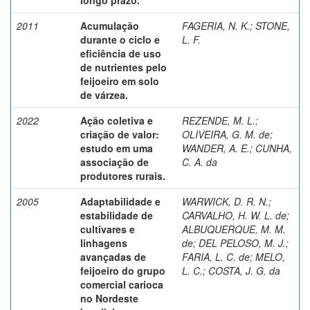
2011
Acumulação
FAGERIA, N. K.
;
STONE,
durante o ciclo e
L. F.
eficiência de uso
de nutrientes pelo
feijoeiro em solo
de várzea.
2022
Ação coletiva e
REZENDE, M. L.
;
criação de valor:
OLIVEIRA, G. M. de
;
estudo em uma
WANDER, A. E.
;
CUNHA,
associação de
C. A. da
produtores rurais.
2005
Adaptabilidade e
WARWICK, D. R. N.
;
estabilidade de
CARVALHO, H. W. L. de
;
cultivares e
ALBUQUERQUE, M. M.
linhagens
de
;
DEL PELOSO, M. J.
;
avançadas de
FARIA, L. C. de
;
MELO,
feijoeiro do grupo
L. C.
;
COSTA, J. G. da
comercial carioca
no Nordeste