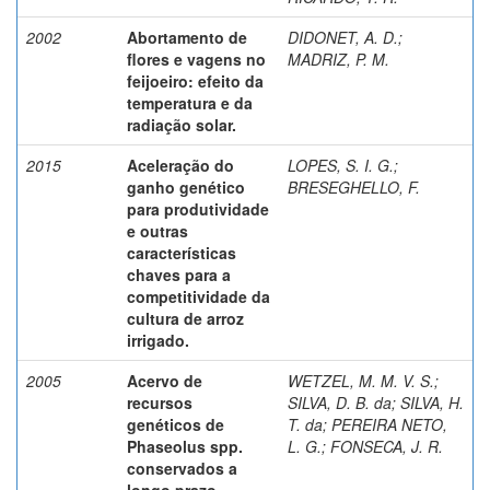
2002
Abortamento de
DIDONET, A. D.
;
flores e vagens no
MADRIZ, P. M.
feijoeiro: efeito da
temperatura e da
radiação solar.
2015
Aceleração do
LOPES, S. I. G.
;
ganho genético
BRESEGHELLO, F.
para produtividade
e outras
características
chaves para a
competitividade da
cultura de arroz
irrigado.
2005
Acervo de
WETZEL, M. M. V. S.
;
recursos
SILVA, D. B. da
;
SILVA, H.
genéticos de
T. da
;
PEREIRA NETO,
Phaseolus spp.
L. G.
;
FONSECA, J. R.
conservados a
longo prazo.