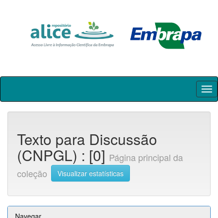
Skip
navigation
Texto para Discussão
(CNPGL) : [0]
Página principal da
coleção
Visualizar estatísticas
Navegar