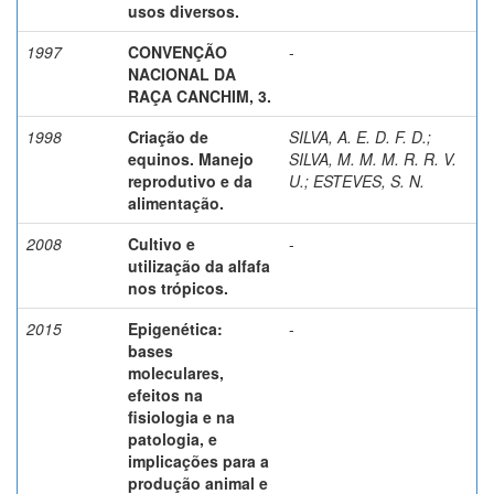
usos diversos.
1997
CONVENÇÃO
-
NACIONAL DA
RAÇA CANCHIM, 3.
1998
Criação de
SILVA, A. E. D. F. D.
;
equinos. Manejo
SILVA, M. M. M. R. R. V.
reprodutivo e da
U.
;
ESTEVES, S. N.
alimentação.
2008
Cultivo e
-
utilização da alfafa
nos trópicos.
2015
Epigenética:
-
bases
moleculares,
efeitos na
fisiologia e na
patologia, e
implicações para a
produção animal e