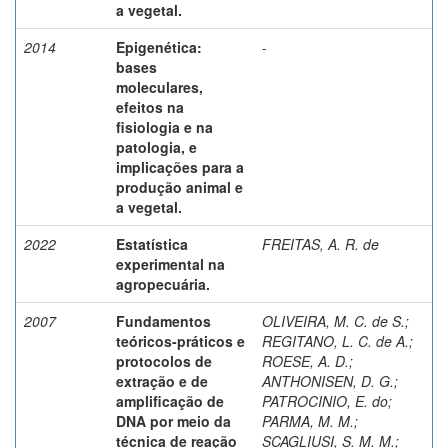
a vegetal.
2014
Epigenética:
-
bases
moleculares,
efeitos na
fisiologia e na
patologia, e
implicações para a
produção animal e
a vegetal.
2022
Estatística
FREITAS, A. R. de
experimental na
agropecuária.
2007
Fundamentos
OLIVEIRA, M. C. de S.
;
teóricos-práticos e
REGITANO, L. C. de A.
;
protocolos de
ROESE, A. D.
;
extração e de
ANTHONISEN, D. G.
;
amplificação de
PATROCINIO, E. do
;
DNA por meio da
PARMA, M. M.
;
técnica de reação
SCAGLIUSI, S. M. M.
;