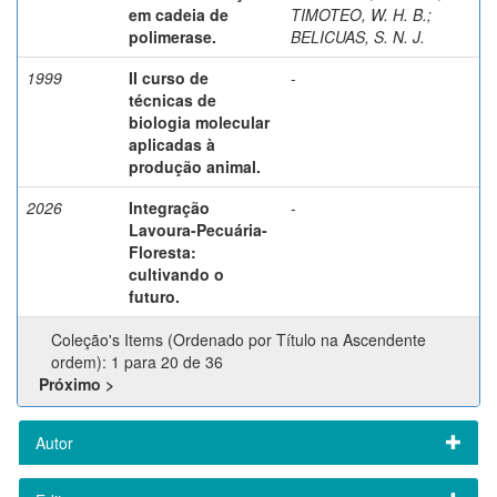
em cadeia de
TIMOTEO, W. H. B.
;
polimerase.
BELICUAS, S. N. J.
1999
II curso de
-
técnicas de
biologia molecular
aplicadas à
produção animal.
2026
Integração
-
Lavoura-Pecuária-
Floresta:
cultivando o
futuro.
Coleção's Items (Ordenado por Título na Ascendente
ordem): 1 para 20 de 36
Próximo >
Autor