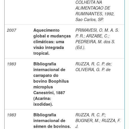
COLHEITA NA
ALIMENTACAO DE
RUMINANTES, 1992,
Sao Carlos, SP.
2007
Aquecimento
PRIMAVESI, O. M. A. S.
global e mudanças
P. R.
;
ARZABE, C.
;
climáticas: uma
PEDREIRA, M. dos S.
visão integrada
(Ed.).
tropical.
1983
Bibliografia
RUZZA, R. C. P. de
;
internacional de
OLIVEIRA, G. P. de
carrapato do
bovino Boophilus
microplus
Canestrini, 1887
(Acarina:
ixodidae).
1983
Bibliografia
RUZZA, R. C. P.
;
internacional de
BUGNER, M.
;
RUZZA, F.
sêmen de bovinos.
J.