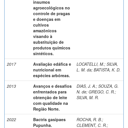
insumos
agroecológicos no
controle de pragas
e doenças em
cultivos
amazônicos
visando à
substituição de
produtos químicos
sintéticos.
2017
Avaliação edáfica e
LOCATELLI, M.
;
SILVA,
nutricional em
L. M. da
;
BATISTA, K. D.
espécies arbóreas.
2013
Avanços e desafios
DIAS, J. A.
;
SOUZA, G.
enfrentados para
N. de
;
GREGO, C. R.
;
obtenção de leite
SILVA, M. R.
com qualidade na
Região Norte.
2022
Bactris gasipaes
ROCHA, R. B.
;
Pupunha.
CLEMENT, C. R.
;