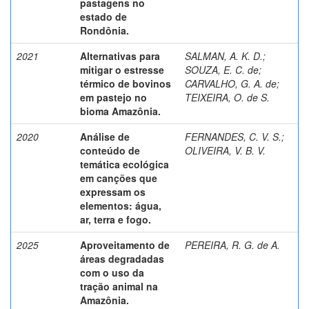
pastagens no
estado de
Rondônia.
2021
Alternativas para
SALMAN, A. K. D.
;
mitigar o estresse
SOUZA, E. C. de
;
térmico de bovinos
CARVALHO, G. A. de
;
em pastejo no
TEIXEIRA, O. de S.
bioma Amazônia.
2020
Análise de
FERNANDES, C. V. S.
;
conteúdo de
OLIVEIRA, V. B. V.
temática ecológica
em canções que
expressam os
elementos: água,
ar, terra e fogo.
2025
Aproveitamento de
PEREIRA, R. G. de A.
áreas degradadas
com o uso da
tração animal na
Amazônia.