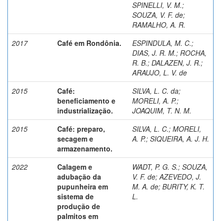
SPINELLI, V. M.
;
SOUZA, V. F. de
;
RAMALHO, A. R.
2017
Café em Rondônia.
ESPINDULA, M. C.
;
DIAS, J. R. M.
;
ROCHA,
R. B.
;
DALAZEN, J. R.
;
ARAUJO, L. V. de
2015
Café:
SILVA, L. C. da
;
beneficiamento e
MORELI, A. P.
;
industrialização.
JOAQUIM, T. N. M.
2015
Café: preparo,
SILVA, L. C.
;
MORELI,
secagem e
A. P.
;
SIQUEIRA, A. J. H.
armazenamento.
2022
Calagem e
WADT, P. G. S.
;
SOUZA,
adubação da
V. F. de
;
AZEVEDO, J.
pupunheira em
M. A. de
;
BURITY, K. T.
sistema de
L.
produção de
palmitos em