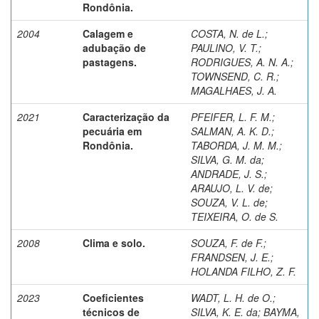
Rondônia.
2004
Calagem e
COSTA, N. de L.
;
adubação de
PAULINO, V. T.
;
pastagens.
RODRIGUES, A. N. A.
;
TOWNSEND, C. R.
;
MAGALHAES, J. A.
2021
Caracterização da
PFEIFER, L. F. M.
;
pecuária em
SALMAN, A. K. D.
;
Rondônia.
TABORDA, J. M. M.
;
SILVA, G. M. da
;
ANDRADE, J. S.
;
ARAUJO, L. V. de
;
SOUZA, V. L. de
;
TEIXEIRA, O. de S.
2008
Clima e solo.
SOUZA, F. de F.
;
FRANDSEN, J. E.
;
HOLANDA FILHO, Z. F.
2023
Coeficientes
WADT, L. H. de O.
;
técnicos de
SILVA, K. E. da
;
BAYMA,