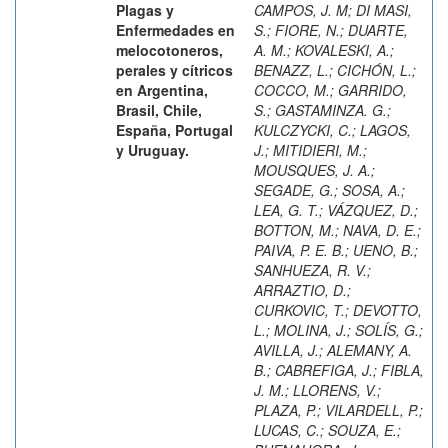
Plagas y
CAMPOS, J. M
;
DI MASI,
Enfermedades en
S.
;
FIORE, N.
;
DUARTE,
melocotoneros,
A. M.
;
KOVALESKI, A.
;
perales y cítricos
BENAZZ, L.
;
CICHÓN, L.
;
en Argentina,
COCCO, M.
;
GARRIDO,
Brasil, Chile,
S.
;
GASTAMINZA. G.
;
España, Portugal
KULCZYCKI, C.
;
LAGOS,
y Uruguay.
J.
;
MITIDIERI, M.
;
MOUSQUES, J. A.
;
SEGADE, G.
;
SOSA, A.
;
LEA, G. T.
;
VÁZQUEZ, D.
;
BOTTON, M.
;
NAVA, D. E.
;
PAIVA, P. E. B.
;
UENO, B.
;
SANHUEZA, R. V.
;
ARRAZTIO, D.
;
CURKOVIC, T.
;
DEVOTTO,
L.
;
MOLINA, J.
;
SOLÍS, G.
;
AVILLA, J.
;
ALEMANY, A.
B.
;
CABREFIGA, J.
;
FIBLA,
J. M.
;
LLORENS, V.
;
PLAZA, P.
;
VILARDELL, P.
;
LUCAS, C.
;
SOUZA, E.
;