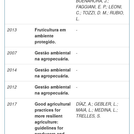
BUENAHORA, J.
;
FAGGIANI, E. P.
;
LEONI,
C.
;
TOZZI, D. M.
;
RUBIO,
L.
2013
Fruticultura em
-
ambiente
protegido.
2007
Gestão ambiental
-
na agropecuária.
2014
Gestão ambiental
-
na agropecuária.
2012
Gestão ambiental
-
na agropecuária.
2017
Good agricultural
DÍAZ, A.
;
GEBLER, L.
;
practices for
MAIA, L.
;
MEDINA, L.
;
more resilient
TRELLES, S.
agriculture:
guidelines for
producers and