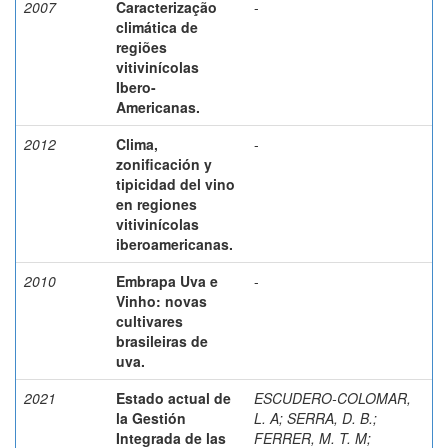
2007
Caracterização
-
climática de
regiões
vitivinícolas
Ibero-
Americanas.
2012
Clima,
-
zonificación y
tipicidad del vino
en regiones
vitivinícolas
iberoamericanas.
2010
Embrapa Uva e
-
Vinho: novas
cultivares
brasileiras de
uva.
2021
Estado actual de
ESCUDERO-COLOMAR,
la Gestión
L. A
;
SERRA, D. B.
;
Integrada de las
FERRER, M. T. M
;