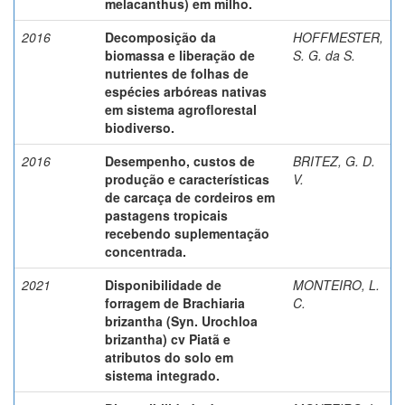
melacanthus) em milho.
2016
Decomposição da
HOFFMESTER,
biomassa e liberação de
S. G. da S.
nutrientes de folhas de
espécies arbóreas nativas
em sistema agroflorestal
biodiverso.
2016
Desempenho, custos de
BRITEZ, G. D.
produção e características
V.
de carcaça de cordeiros em
pastagens tropicais
recebendo suplementação
concentrada.
2021
Disponibilidade de
MONTEIRO, L.
forragem de Brachiaria
C.
brizantha (Syn. Urochloa
brizantha) cv Piatã e
atributos do solo em
sistema integrado.