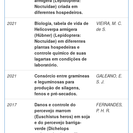
armigera (Lepidoptera:
Noctuidae) criada em
diferentes hospedeiros.
2021
Biologia, tabela de vida de
VIEIRA, M. C.
Helicoverpa armigera
de S.
(Hübner) (Lepidoptera:
Noctuidae) em diferentes
plantas hospedeiras e
controle químico de suas
lagartas em condições de
laboratório.
2021
Consórcio entre gramíneas
GALEANO, E.
e leguminosas para
S. J.
produção de silagens,
fenos e pré-secados.
2017
Danos e controle do
FERNANDES,
percevejo marrom
P. H. R.
(Euschistus heros) em soja
e do percevejo barriga-
verde (Dichelops