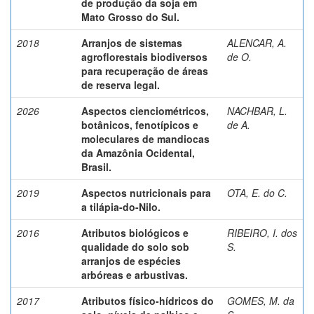
de produção da soja em
Mato Grosso do Sul.
2018
Arranjos de sistemas
ALENCAR, A.
agroflorestais biodiversos
de O.
para recuperação de áreas
de reserva legal.
2026
Aspectos cienciométricos,
NACHBAR, L.
botânicos, fenotípicos e
de A.
moleculares de mandiocas
da Amazônia Ocidental,
Brasil.
2019
Aspectos nutricionais para
OTA, E. do C.
a tilápia-do-Nilo.
2016
Atributos biológicos e
RIBEIRO, I. dos
qualidade do solo sob
S.
arranjos de espécies
arbóreas e arbustivas.
2017
Atributos físico-hídricos do
GOMES, M. da