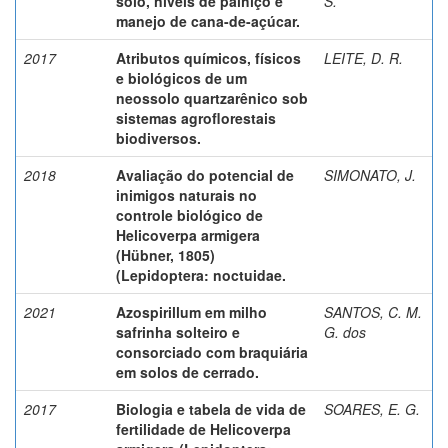
solo, níveis de palhiço e
S.
manejo de cana-de-açúcar.
2017
Atributos químicos, físicos
LEITE, D. R.
e biológicos de um
neossolo quartzarênico sob
sistemas agroflorestais
biodiversos.
2018
Avaliação do potencial de
SIMONATO, J.
inimigos naturais no
controle biológico de
Helicoverpa armigera
(Hübner, 1805)
(Lepidoptera: noctuidae.
2021
Azospirillum em milho
SANTOS, C. M.
safrinha solteiro e
G. dos
consorciado com braquiária
em solos de cerrado.
2017
Biologia e tabela de vida de
SOARES, E. G.
fertilidade de Helicoverpa