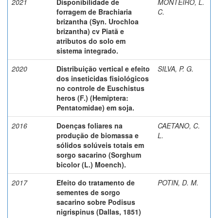
2021
Disponibilidade de
MONTEIRO, L.
forragem de Brachiaria
C.
brizantha (Syn. Urochloa
brizantha) cv Piatã e
atributos do solo em
sistema integrado.
2020
Distribuição vertical e efeito
SILVA, P. G.
dos inseticidas fisiológicos
no controle de Euschistus
heros (F.) (Hemiptera:
Pentatomidae) em soja.
2016
Doenças foliares na
CAETANO, C.
produção de biomassa e
L.
sólidos solúveis totais em
sorgo sacarino (Sorghum
bicolor (L.) Moench).
2017
Efeito do tratamento de
POTIN, D. M.
sementes de sorgo
sacarino sobre Podisus
nigrispinus (Dallas, 1851)