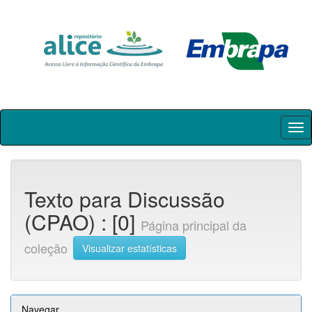
Skip
navigation
Texto para Discussão
(CPAO) : [0]
Página principal da
coleção
Visualizar estatísticas
Navegar