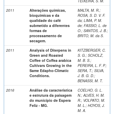
TEIXEIRA, S. M.
2011
Alterações químicas,
MALTA, M. R.
;
bioquímicas e da
ROSA, S. D. V. F.
qualidade do café
da
;
LIMA, P. M.
submetido a diferentes
de
;
FASSIO, L. de
formas de
O.
;
SANTOS, J. B.
;
processamento de
BRITO, M. da S.
secagem.
2011
Analysis of Diterpens in
KITZBERGER, C.
Green and Roasted
S. G.
;
SCHOLZ,
Coffee of Coffea arabica
M. B. S.
;
Cultivars Growing in the
PEREIRA, L. F. P.
;
Same Edapho-Climatic
SERA, T.
;
SILVA,
Conditions.
J. B. G. D.
;
BENASSI, M. T.
2016
Análise da característica
COELHO, G. L.
e estrutura da paisagem
N.
;
ALVES, H. M.
do município de Espera
R.
;
VOLPATO, M.
Feliz - MG.
M. L.
;
HOYOS, J.
M. A.