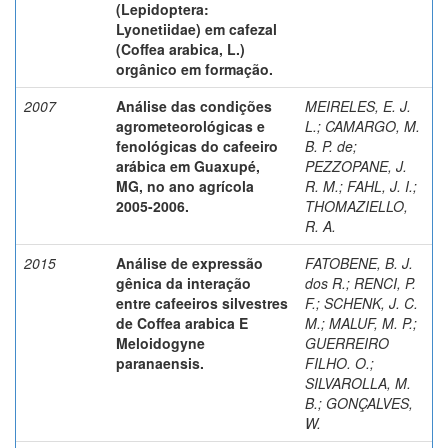
(Lepidoptera:
Lyonetiidae) em cafezal
(Coffea arabica, L.)
orgânico em formação.
2007
Análise das condições
MEIRELES, E. J.
agrometeorológicas e
L.
;
CAMARGO, M.
fenológicas do cafeeiro
B. P. de
;
arábica em Guaxupé,
PEZZOPANE, J.
MG, no ano agrícola
R. M.
;
FAHL, J. I.
;
2005-2006.
THOMAZIELLO,
R. A.
2015
Análise de expressão
FATOBENE, B. J.
gênica da interação
dos R.
;
RENCI, P.
entre cafeeiros silvestres
F.
;
SCHENK, J. C.
de Coffea arabica E
M.
;
MALUF, M. P.
;
Meloidogyne
GUERREIRO
paranaensis.
FILHO. O.
;
SILVAROLLA, M.
B.
;
GONÇALVES,
W.