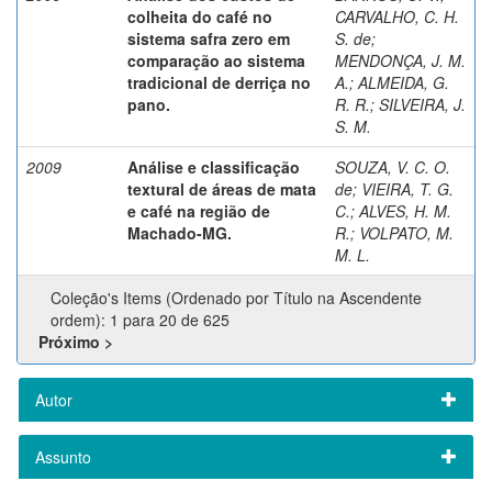
colheita do café no
CARVALHO, C. H.
sistema safra zero em
S. de
;
comparação ao sistema
MENDONÇA, J. M.
tradicional de derriça no
A.
;
ALMEIDA, G.
pano.
R. R.
;
SILVEIRA, J.
S. M.
2009
Análise e classificação
SOUZA, V. C. O.
textural de áreas de mata
de
;
VIEIRA, T. G.
e café na região de
C.
;
ALVES, H. M.
Machado-MG.
R.
;
VOLPATO, M.
M. L.
Coleção's Items (Ordenado por Título na Ascendente
ordem): 1 para 20 de 625
Próximo >
Autor
Assunto