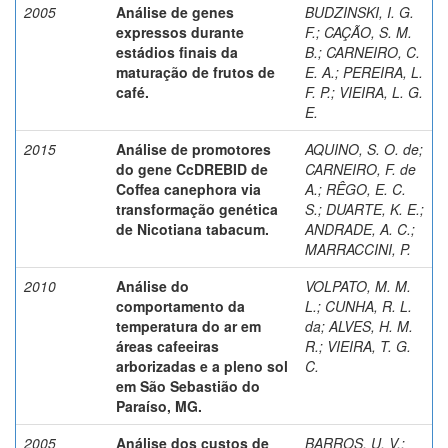
2005
Análise de genes
BUDZINSKI, I. G.
expressos durante
F.
;
CAÇÃO, S. M.
estádios finais da
B.
;
CARNEIRO, C.
maturação de frutos de
E. A.
;
PEREIRA, L.
café.
F. P.
;
VIEIRA, L. G.
E.
2015
Análise de promotores
AQUINO, S. O. de
;
do gene CcDREBID de
CARNEIRO, F. de
Coffea canephora via
A.
;
RÊGO, E. C.
transformação genética
S.
;
DUARTE, K. E.
;
de Nicotiana tabacum.
ANDRADE, A. C.
;
MARRACCINI, P.
2010
Análise do
VOLPATO, M. M.
comportamento da
L.
;
CUNHA, R. L.
temperatura do ar em
da
;
ALVES, H. M.
áreas cafeeiras
R.
;
VIEIRA, T. G.
arborizadas e a pleno sol
C.
em São Sebastião do
Paraíso, MG.
2005
Análise dos custos de
BARROS, U. V.
;