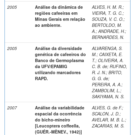
2005
Análise da dinâmica de
ALVES, H. M. R.
;
regiões cafeeiras em
VIEIRA, T. G. C.
;
Minas Gerais em relação
SOUZA, V. C. O.
;
ao ambiente.
BERTOLDO, M.
A.
;
ANDRADE, H.
;
BERNARDES, N.
2005
Análise da diversidade
ALVARENGA, S.
genética de cafeeiros do
M.
;
CAIXETA, E.
Banco de Germoplasma
T.
;
OLIVEIRA, A.
da UFV/EPAMIG
C. B. de
;
RUFINO,
utilizando marcadores
R. J. N.
;
BRITO,
RAPD.
G. G. de
;
PEREIRA, A. A.
;
ZAMBOLIM, L.
;
SAKIYAMA, N. S.
2007
Análise da variabilidade
ALVES, G. de F.
;
espacial da ocorrência
SCALON, J. D.
;
do bicho-mineiro
AVELAR, M. B. L.
;
[Leucoptera coffeella,
ZACARIAS, M. S.
(GUÉR.-MÈNEV., 1942)]