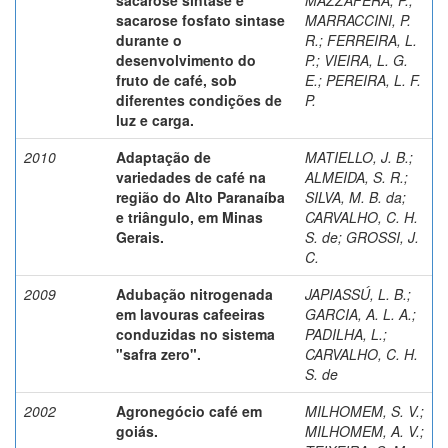
sacarose fosfato sintase
MARRACCINI, P.
durante o
R.
;
FERREIRA, L.
desenvolvimento do
P.
;
VIEIRA, L. G.
fruto de café, sob
E.
;
PEREIRA, L. F.
diferentes condições de
P.
luz e carga.
2010
Adaptação de
MATIELLO, J. B.
;
variedades de café na
ALMEIDA, S. R.
;
região do Alto Paranaíba
SILVA, M. B. da
;
e triângulo, em Minas
CARVALHO, C. H.
Gerais.
S. de
;
GROSSI, J.
C.
2009
Adubação nitrogenada
JAPIASSÚ, L. B.
;
em lavouras cafeeiras
GARCIA, A. L. A.
;
conduzidas no sistema
PADILHA, L.
;
"safra zero".
CARVALHO, C. H.
S. de
2002
Agronegócio café em
MILHOMEM, S. V.
;
goiás.
MILHOMEM, A. V.
;