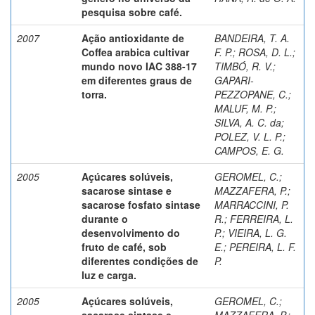
pesquisa sobre café.
2007
Ação antioxidante de
BANDEIRA, T. A.
Coffea arabica cultivar
F. P.
;
ROSA, D. L.
;
mundo novo IAC 388-17
TIMBÓ, R. V.
;
em diferentes graus de
GAPARI-
torra.
PEZZOPANE, C.
;
MALUF, M. P.
;
SILVA, A. C. da
;
POLEZ, V. L. P.
;
CAMPOS, E. G.
2005
Açúcares solúveis,
GEROMEL, C.
;
sacarose sintase e
MAZZAFERA, P.
;
sacarose fosfato sintase
MARRACCINI, P.
durante o
R.
;
FERREIRA, L.
desenvolvimento do
P.
;
VIEIRA, L. G.
fruto de café, sob
E.
;
PEREIRA, L. F.
diferentes condições de
P.
luz e carga.
2005
Açúcares solúveis,
GEROMEL, C.
;
sacarose sintase e
MAZZAFERA, P.
;