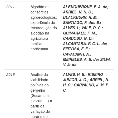
2011
Algodão em
ALBUQUERQUE, F. A. de
;
consórcios
ARRIEL, N. H. C.
;
agroecológicos:
BLACKBURN, R. M.
;
experiência de
SANTIAGO, F. dos S.
;
reintrodução do
ALVES, I.
;
VALE, D. G.
;
algodão na
GUIMARAES, F. M.
;
agricultura
CARDOSO, G. D.
;
familiar
ALCANTARA, P. C. L. de
;
nordestina.
FEITOSA, F. F.
;
CAVACANTI, A.
;
MEIRELES, A. B. de
;
SILVA,
V. A. da
2016
Análise da
ALVES, H. B.
;
RIBEIRO
viabilidade
JUNIOR, J. G.
;
ARRIEL, N.
polínica do
H. C.
;
CARVALHO, J. M. F.
gergelim
C.
(Sesamum
indicum L.) a
partir da
variação do
horário de