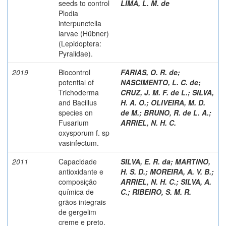
seeds to control
LIMA, L. M. de
Plodia
interpunctella
larvae (Hübner)
(Lepidoptera:
Pyralidae).
2019
Biocontrol
FARIAS, O. R. de
;
potential of
NASCIMENTO, L. C. de
;
Trichoderma
CRUZ, J. M. F. de L.
;
SILVA,
and Bacillus
H. A. O.
;
OLIVEIRA, M. D.
species on
de M.
;
BRUNO, R. de L. A.
;
Fusarium
ARRIEL, N. H. C.
oxysporum f. sp
vasinfectum.
2011
Capacidade
SILVA, E. R. da
;
MARTINO,
antioxidante e
H. S. D.
;
MOREIRA, A. V. B.
;
composição
ARRIEL, N. H. C.
;
SILVA, A.
química de
C.
;
RIBEIRO, S. M. R.
grãos integrais
de gergelim
creme e preto.