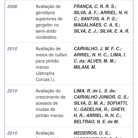
2006
Avaliação de
FRANÇA, C. R. R. S.
;
genótipos
SILVA, A. F.
;
ARRIEL, N. H.
superiores de
C.
;
SANTOS, A. P. G.
;
gergelim no
MAGALHÃES, C. A. S.
;
semi-árido
SILVA, E. J.
;
SILVA, E. A. R.
nordestino.
2010
Avaliação de
CARVALHO, J. M. F. C.
;
meios de cultivo
ARRIEL, N. H. C.
;
LIMA, I.
para pinhão
C. da
;
ALVES, M. M.
;
manso
MILANI, M.
(Jatropha
Curcas l.).
2010
Avaliação do
LIMA, R. de L. S. de
;
crescimento de
CARVALHO JUNIOR, G. S.
;
acessos de
SILVA, D. M. A.
;
SOFIATTI,
mudas de
V.
;
GADELHA, R.
;
GHEYI,
pinhão manso.
H. R.
;
ARRIEL, N. H. C.
;
BELTRAO, N. E. de M.
2010
Avaliação
MEDEIROS, O. S.
;