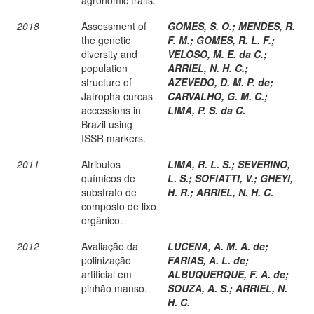
2018
Assessment of
GOMES, S. O.
;
MENDES, R.
the genetic
F. M.
;
GOMES, R. L. F.
;
diversity and
VELOSO, M. E. da C.
;
population
ARRIEL, N. H. C.
;
structure of
AZEVEDO, D. M. P. de
;
Jatropha curcas
CARVALHO, G. M. C.
;
accessions in
LIMA, P. S. da C.
Brazil using
ISSR markers.
2011
Atributos
LIMA, R. L. S.
;
SEVERINO,
químicos de
L. S.
;
SOFIATTI, V.
;
GHEYI,
substrato de
H. R.
;
ARRIEL, N. H. C.
composto de lixo
orgânico.
2012
Avaliação da
LUCENA, A. M. A. de
;
polinização
FARIAS, A. L. de
;
artificial em
ALBUQUERQUE, F. A. de
;
pinhão manso.
SOUZA, A. S.
;
ARRIEL, N.
H. C.