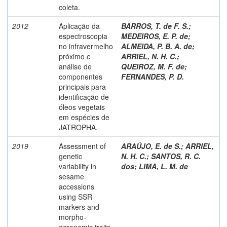
coleta.
2012
Aplicação da
BARROS, T. de F. S.
;
espectroscopia
MEDEIROS, E. P. de
;
no infravermelho
ALMEIDA, P. B. A. de
;
próximo e
ARRIEL, N. H. C.
;
análise de
QUEIROZ, M. F. de
;
componentes
FERNANDES, P. D.
principais para
identificação de
óleos vegetais
em espécies de
JATROPHA.
2019
Assessment of
ARAÚJO, E. de S.
;
ARRIEL,
genetic
N. H. C.
;
SANTOS, R. C.
variability in
dos
;
LIMA, L. M. de
sesame
accessions
using SSR
markers and
morpho-
agronomic traits.