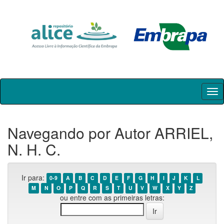
Skip
navigation
Navegando por Autor ARRIEL,
N. H. C.
Ir para:
0-9
A
B
C
D
E
F
G
H
I
J
K
L
M
N
O
P
Q
R
S
T
U
V
W
X
Y
Z
ou entre com as primeiras letras: