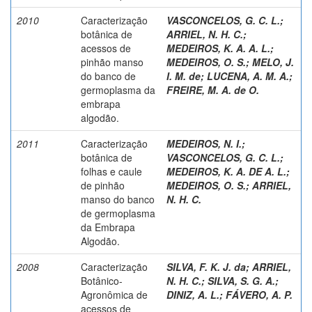
2010
Caracterização
VASCONCELOS, G. C. L.
;
botânica de
ARRIEL, N. H. C.
;
acessos de
MEDEIROS, K. A. A. L.
;
pinhão manso
MEDEIROS, O. S.
;
MELO, J.
do banco de
I. M. de
;
LUCENA, A. M. A.
;
germoplasma da
FREIRE, M. A. de O.
embrapa
algodão.
2011
Caracterização
MEDEIROS, N. I.
;
botânica de
VASCONCELOS, G. C. L.
;
folhas e caule
MEDEIROS, K. A. DE A. L.
;
de pinhão
MEDEIROS, O. S.
;
ARRIEL,
manso do banco
N. H. C.
de germoplasma
da Embrapa
Algodão.
2008
Caracterização
SILVA, F. K. J. da
;
ARRIEL,
Botânico-
N. H. C.
;
SILVA, S. G. A.
;
Agronômica de
DINIZ, A. L.
;
FÁVERO, A. P.
acessos de