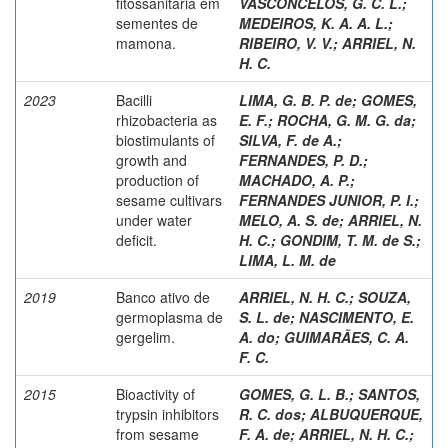
fitossanitária em
VASCONCELOS, G. C. L.
;
sementes de
MEDEIROS, K. A. A. L.
;
mamona.
RIBEIRO, V. V.
;
ARRIEL, N.
H. C.
2023
Bacilli
LIMA, G. B. P. de
;
GOMES,
rhizobacteria as
E. F.
;
ROCHA, G. M. G. da
;
biostimulants of
SILVA, F. de A.
;
growth and
FERNANDES, P. D.
;
production of
MACHADO, A. P.
;
sesame cultivars
FERNANDES JUNIOR, P. I.
;
under water
MELO, A. S. de
;
ARRIEL, N.
deficit.
H. C.
;
GONDIM, T. M. de S.
;
LIMA, L. M. de
2019
Banco ativo de
ARRIEL, N. H. C.
;
SOUZA,
germoplasma de
S. L. de
;
NASCIMENTO, E.
gergelim.
A. do
;
GUIMARÃES, C. A.
F. C.
2015
Bioactivity of
GOMES, G. L. B.
;
SANTOS,
trypsin inhibitors
R. C. dos
;
ALBUQUERQUE,
from sesame
F. A. de
;
ARRIEL, N. H. C.
;