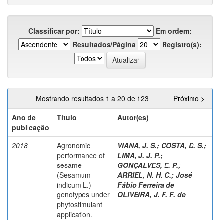
Classificar por:
Em ordem:
Resultados/Página
Registro(s):
Mostrando resultados 1 a 20 de 123
Próximo >
Ano de
Título
Autor(es)
publicação
2018
Agronomic
VIANA, J. S.
;
COSTA, D. S.
;
performance of
LIMA, J. J. P.
;
sesame
GONÇALVES, E. P.
;
(Sesamum
ARRIEL, N. H. C.
;
José
indicum L.)
Fábio Ferreira de
genotypes under
OLIVEIRA, J. F. F. de
phytostimulant
application.