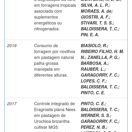
em forragens tropicais
SILVA, A. L. P.
;
associada com
MORAES, A. de
;
suplementos
GIOSTRI, A. F.
;
energéticos ou
STIVARI, T. S. S.
;
nitrogenados.
BALDISSERA, T. C.
;
PIN, E. A.
2019
Consumo de
BIASIOLO, R.
;
forragem por novilhos
RIBEIRO FILHO, H. M.
em pastagem natural
N.
;
ZANELLA, P. G.
;
palha grossa
BARBOSA, A.
;
manejada em
RAUBER, L.
;
diferentes alturas.
GARAGORRY, F. C.
;
LOPES, C. F.
;
BALDISSERA, T. C.
;
PINTO, C. E.
2017
Controle integrado de
PINTO, C. E.
;
Eragrostis plana Nees
BALDISSERA, T. C.
;
em pastagem de
WERNER, S. S.
;
Urochloa brizantha
GARAGORRY, F. C.
;
cultivar MG5:
PEREZ, N. B.
;