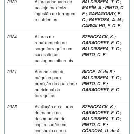
2020
Altura adequada de
BALDISSERA, T. C.
;
pastejo maximiza
MARÍN, A.
;
PINTO, C.
ingestão de forragem
E.
;
GARAGORRY, F.
e nutrientes.
C.
;
BARBOSA, A. M.
;
CARVALHO, P. C. F.
2024
Alturas de
SZENCZACK, K.
;
rebaixamento de
GARAGORRY, F. C.
;
sorgo forrageiro em
BALDISSERA, T. C.
;
sucessão às
PINTO, C. E.
pastagens hibernais.
2021
Aprendizado de
RICCE, W. da S.
;
máquina para
BALDISSERA, T. C.
;
predição da qualidade
PINTO, C. E.
;
nutricional de
GARAGORRY, F. C.
forrageiras.
2025
Avaliação de alturas
SZENCZACK, K.
;
de manejo no
GARAGORRY, F. C.
;
desempenho do
BALDISSERA, T. C.
;
capim-sudão em
PINTO, C. E.
;
consórcio com o
CÓRDOVA, U. de A.