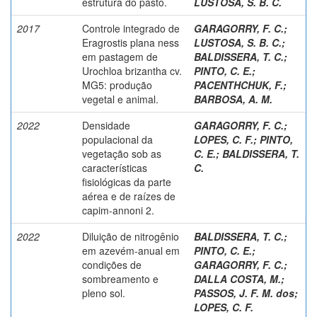
estrutura do pasto.
LUSTOSA, S. B. C.
2017
Controle integrado de
GARAGORRY, F. C.
;
Eragrostis plana ness
LUSTOSA, S. B. C.
;
em pastagem de
BALDISSERA, T. C.
;
Urochloa brizantha cv.
PINTO, C. E.
;
MG5: produção
PACENTHCHUK, F.
;
vegetal e animal.
BARBOSA, A. M.
2022
Densidade
GARAGORRY, F. C.
;
populacional da
LOPES, C. F.
;
PINTO,
vegetação sob as
C. E.
;
BALDISSERA, T.
características
C.
fisiológicas da parte
aérea e de raízes de
capim-annoni 2.
2022
Diluição de nitrogênio
BALDISSERA, T. C.
;
em azevém-anual em
PINTO, C. E.
;
condições de
GARAGORRY, F. C.
;
sombreamento e
DALLA COSTA, M.
;
pleno sol.
PASSOS, J. F. M. dos
;
LOPES, C. F.