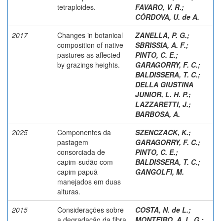
tetraploides.
FAVARO, V. R.
;
CÓRDOVA, U. de A.
2017
Changes in botanical
ZANELLA, P. G.
;
composition of native
SBRISSIA, A. F.
;
pastures as affected
PINTO, C. E.
;
by grazings heights.
GARAGORRY, F. C.
;
BALDISSERA, T. C.
;
DELLA GIUSTINA
JUNIOR, L. H. P.
;
LAZZARETTI, J.
;
BARBOSA, A.
2025
Componentes da
SZENCZACK, K.
;
pastagem
GARAGORRY, F. C.
;
consorciada de
PINTO, C. E.
;
capim-sudão com
BALDISSERA, T. C.
;
capim papuã
GANGOLFI, M.
manejados em duas
alturas.
2015
Considerações sobre
COSTA, N. de L.
;
a degradação da fibra
MONTEIRO, A. L. G.
;