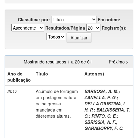
Classificar por:
Em ordem:
Resultados/Página
Registro(s):
Mostrando resultados 1 a 20 de 61
Próximo >
Ano de
Título
Autor(es)
publicação
2017
Acúmulo de forragem
BARBOSA, A. M.
;
em pastagem natural
ZANELLA, P. G.
;
palha grossa
DELLA GIUSTINA, L.
manejada em
H. P.
;
BALDISSERA, T.
diferentes alturas.
C.
;
PINTO, C. E.
;
SBRISSIA, A. F.
;
GARAGORRY, F. C.