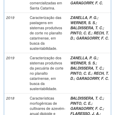
comercializadas em
GARAGORRY, F. C.
Santa Catarina.
2019
Caracterização das
ZANELLA, P. G.
;
pastagens em
WERNER, S. S.
;
sistemas produtivos
BALDISSERA, T. C.
;
de corte no planalto
PINTO, C. E.
;
RECH, T.
catarinense, em
D.
;
GARAGORRY, F. C.
busca da
sustentabilidade.
2019
Caracterização dos
ZANELLA, P. G.
;
sistemas produtivos
WERNER, S. S.
;
da pecuária de corte
BALDISSERA, T. C.
;
no planalto
PINTO, C. E.
;
RECH, T.
catarinense, em
D.
;
GARAGORRY, F. C.
busca da
sustentabilidade.
2018
Características
BALDISSERA, T. C.
;
morfogênicas de
PINTO, C. E.
;
cultivares de azevém-
GARAGORRY, F. C.
;
anual diploide e
FLARESSO, J. A.
;