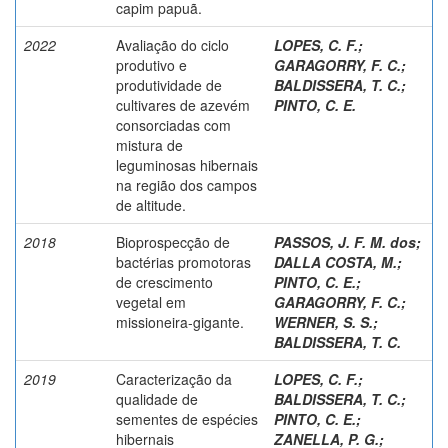
capim papuã.
2022
Avaliação do ciclo
LOPES, C. F.
;
produtivo e
GARAGORRY, F. C.
;
produtividade de
BALDISSERA, T. C.
;
cultivares de azevém
PINTO, C. E.
consorciadas com
mistura de
leguminosas hibernais
na região dos campos
de altitude.
2018
Bioprospecção de
PASSOS, J. F. M. dos
;
bactérias promotoras
DALLA COSTA, M.
;
de crescimento
PINTO, C. E.
;
vegetal em
GARAGORRY, F. C.
;
missioneira-gigante.
WERNER, S. S.
;
BALDISSERA, T. C.
2019
Caracterização da
LOPES, C. F.
;
qualidade de
BALDISSERA, T. C.
;
sementes de espécies
PINTO, C. E.
;
hibernais
ZANELLA, P. G.
;