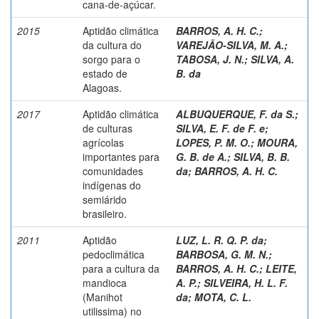
cana-de-açúcar.
2015
Aptidão climática
BARROS, A. H. C.
;
da cultura do
VAREJÃO-SILVA, M. A.
;
sorgo para o
TABOSA, J. N.
;
SILVA, A.
estado de
B. da
Alagoas.
2017
Aptidão climática
ALBUQUERQUE, F. da S.
;
de culturas
SILVA, E. F. de F. e
;
agrícolas
LOPES, P. M. O.
;
MOURA,
importantes para
G. B. de A.
;
SILVA, B. B.
comunidades
da
;
BARROS, A. H. C.
indígenas do
semiárido
brasileiro.
2011
Aptidão
LUZ, L. R. Q. P. da
;
pedoclimática
BARBOSA, G. M. N.
;
para a cultura da
BARROS, A. H. C.
;
LEITE,
mandioca
A. P.
;
SILVEIRA, H. L. F.
(Manihot
da
;
MOTA, C. L.
utilissima) no