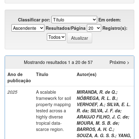
Classificar por:
Em ordem:
Resultados/Página
Registro(s):
Mostrando resultados 1 a 20 de 57
Próximo >
Ano de
Título
Autor(es)
publicação
2025
A scalable
MIRANDA, R. de Q.
;
framework for soil
NÓBREGA, R. L. B.
;
property mapping
VERHOEF, A.
;
SILVA, E. L.
tested across a
R. da
;
SILVA, J. F. da
;
highly diverse
ARAUJO FILHO, J. C. de
;
tropical data-
MOURA, M. S. B. de
;
scarce region.
BARROS, A. H. C.
;
SOUZA, A. G. S. S.
;
YANG,