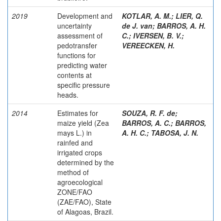
2019
Development and
KOTLAR, A. M.
;
LIER, Q.
uncertainty
de J. van
;
BARROS, A. H.
assessment of
C.
;
IVERSEN, B. V.
;
pedotransfer
VEREECKEN, H.
functions for
predicting water
contents at
specific pressure
heads.
2014
Estimates for
SOUZA, R. F. de
;
maize yield (Zea
BARROS, A. C.
;
BARROS,
mays L.) in
A. H. C.
;
TABOSA, J. N.
rainfed and
irrigated crops
determined by the
method of
agroecological
ZONE/FAO
(ZAE/FAO), State
of Alagoas, Brazil.