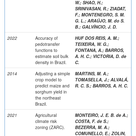
W.
;
SHAO, H.
;
SRINIVASAN, R.
;
ZIADAT,
F.
;
MONTENEGRO, S. M.
G. L.
;
ARAÚJO, M. do S.
B.
;
GALVÍNCIO, J. D.
2022
Accuracy of
HUF DOS REIS, A. M.
;
pedotransfer
TEIXEIRA, W. G.
;
functions to
FONTANA, A.
;
BARROS,
estimate soil bulk
A. H. C.
;
VICTORIA, D. de
density in Brazil.
C.
2014
Adjusting a simple
MARTINS, M. A.
;
crop model to
TOMASELLA, J.
;
ALVALÁ,
predict maize and
R. C. S.
;
BARROS, A. H. C.
sorghum yield in
the northeast
Brazil.
2021
Agricultural
MONTEIRO, J. E. B. de A.
;
climate risk
COSTA, F. de S.
;
zoning (ZARC).
BEZERRA, M. A.
;
COMUNELLO, E.
;
ZOLIN,