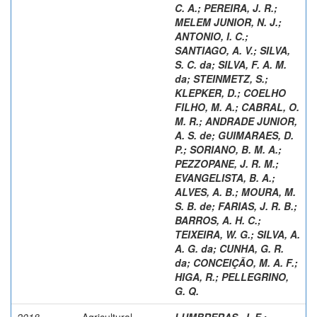
C. A.
;
PEREIRA, J. R.
;
MELEM JUNIOR, N. J.
;
ANTONIO, I. C.
;
SANTIAGO, A. V.
;
SILVA,
S. C. da
;
SILVA, F. A. M.
da
;
STEINMETZ, S.
;
KLEPKER, D.
;
COELHO
FILHO, M. A.
;
CABRAL, O.
M. R.
;
ANDRADE JUNIOR,
A. S. de
;
GUIMARAES, D.
P.
;
SORIANO, B. M. A.
;
PEZZOPANE, J. R. M.
;
EVANGELISTA, B. A.
;
ALVES, A. B.
;
MOURA, M.
S. B. de
;
FARIAS, J. R. B.
;
BARROS, A. H. C.
;
TEIXEIRA, W. G.
;
SILVA, A.
A. G. da
;
CUNHA, G. R.
da
;
CONCEIÇÃO, M. A. F.
;
HIGA, R.
;
PELLEGRINO,
G. Q.
2018
Agricultural
LUMBRERAS, J. F.
;