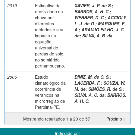
2019
Estimativa da
XAVIER, J. P. de S.
;
erosividade da
BARROS, A. H. C.
;
chuva por
WEBBER, D. C.
;
ACCIOLY,
diferentes
L. J. de O.
;
MARQUES, F.
métodos e seu
A.
;
ARAUJO FILHO, J. C.
impacto na
de
;
SILVA, A. B. da
equação
universal de
perdas de solo,
no semiárido
pernambucano.
2005
Estudo
DINIZ, M. de C. S.
;
climatológico da
LACERDA, F.
;
SOUZA, W.
ocorrência de
M. de
;
SIMÕES, R. de S.
;
veranicos na
SILVA, A. C. da
;
BARROS,
microrregião de
A. H. C.
Petrolina-PE.
Mostrando resultados 1 a 20 de 57
Próximo >
Indexado por