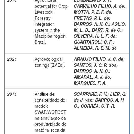
potential for Crop-
CARVALHO FILHO, A. de
;
Livestock-
MOTTA, P. E. F. da
;
Forestry
FREITAS, P. L. de
;
integration
BARROS, A. H. C.
;
AGLIO,
system in the
M. L. D.
;
DART, R. de O.
;
Matopiba region,
SILVEIRA, H. L. F. da
;
Brazil.
QUARTAROLI, C. F.
;
ALMEIDA, R. E. M. de
2021
Agroecological
ARAUJO FILHO, J. C. de
;
zonings (ZAEs).
SANTOS, J. C. P. dos
;
BARROS, A. H. C.
;
AMARAL, A. J. do
;
MARQUES, F. A.
2011
Análise de
SCARPARE, F. V.
;
LIER, Q.
sensibilidade do
de J. van
;
BARROS, A. H.
modelo
C.
;
CORRÊA, S. T. R.
SWAP/WOFOST
na simulação da
produtividade de
matéria seca da