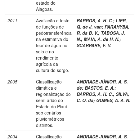
estado do
Alagoas.
2011
Avaliação e teste
BARROS, A. H. C.
;
LIER,
de funções de
Q. de J. van
;
PARAHYBA,
pedotransferência
R. da B. V.
;
TABOSA, J.
na estimativa do
N.
;
MAIA, A. de H. N.
;
teor de água no
SCARPARE, F. V.
solo e no
rendimento
agrícola da
cultura do sorgo.
2005
Classificação
ANDRADE JÚNIOR, A. S.
climática e
de
;
BASTOS, E. A.
;
regionalização do
BARROS, A. H. C.
;
SILVA,
semi-árido do
C. O. da
;
GOMES, A. A. N.
Estado do Piauí
sob cenários
pluviométricos
distintos.
2004
Classificação
ANDRADE JUNIOR, A. S.