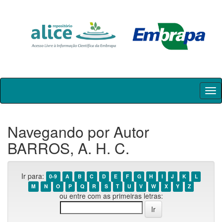
Skip
navigation
Navegando por Autor
BARROS, A. H. C.
Ir para:
0-9
A
B
C
D
E
F
G
H
I
J
K
L
M
N
O
P
Q
R
S
T
U
V
W
X
Y
Z
ou entre com as primeiras letras: