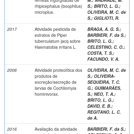
rhipicephalus (boophilus)
S.
;
BRITO, L. G.
;
microplus.
OLIVEIRA, M. C. de
S.
;
GIGLIOTI, R.
2017
Atividade pesticida de
BRAGA, A. G. S.
;
extratos de Piper
BARBIERI, F. da S.
;
tuberculatum jacq sobre
BRITO, L. G.
;
Haematobia irritans L.
CELESTINO, C. O.
;
COSTA, T. S.
;
FACUNDO, V. A.
2006
Atividade proteolítica dos
OLIVEIRA, M. C. de
produtos de
S.
;
OLIVEIRA-
excreção/secreção de
SEQUEIRA, T. C.
larvas de Cochliomyia
G.
;
GUIMARÃES,
hominivorax.
S.
;
NEO, T. A.
;
BRITO, L. G.
;
DAVID, E. B.
;
REGITANO, L. C.
de A.
2016
Avaliação da atividade
BARBIERI, F. da S.
;