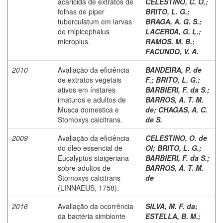
acaricida de extratos de
CELESTINO, C. O.
;
folhas de piper
BRITO, L. G.
;
tuberculatum em larvas
BRAGA, A. G. S.
;
de rhipicephalus
LACERDA, G. L.
;
microplus.
RAMOS, M. B.
;
FACUNDO, V. A.
2010
Avaliação da eficiência
BANDEIRA, P. de
de extratos vegetais
F.
;
BRITO, L. G.
;
ativos em ínstares
BARBIERI, F. da S.
;
imaturos e adultos de
BARROS, A. T. M.
Musca domestica e
de
;
CHAGAS, A. C.
Stomoxys calcitrans.
de S.
2009
Avaliação da eficiência
CELESTINO, O. de
do óleo essencial de
Ol
;
BRITO, L. G.
;
Eucalyptus staigeriana
BARBIERI, F. da S.
;
sobre adultos de
BARROS, A. T. M.
Stomoxys calcitrans
de
(LINNAEUS, 1758).
2016
Avaliação da ocorrência
SILVA, M. F. da
;
da bactéria simbionte
ESTELLA, B. M.
;