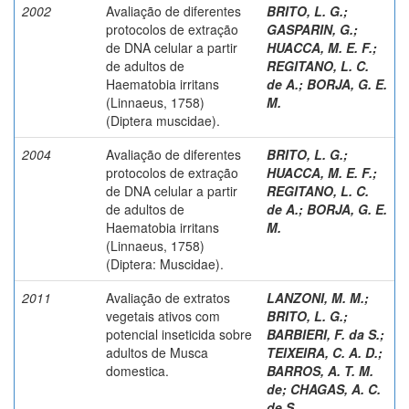
2002
Avaliação de diferentes
BRITO, L. G.
;
protocolos de extração
GASPARIN, G.
;
de DNA celular a partir
HUACCA, M. E. F.
;
de adultos de
REGITANO, L. C.
Haematobia irritans
de A.
;
BORJA, G. E.
(Linnaeus, 1758)
M.
(Diptera muscidae).
2004
Avaliação de diferentes
BRITO, L. G.
;
protocolos de extração
HUACCA, M. E. F.
;
de DNA celular a partir
REGITANO, L. C.
de adultos de
de A.
;
BORJA, G. E.
Haematobia irritans
M.
(Linnaeus, 1758)
(Diptera: Muscidae).
2011
Avaliação de extratos
LANZONI, M. M.
;
vegetais ativos com
BRITO, L. G.
;
potencial inseticida sobre
BARBIERI, F. da S.
;
adultos de Musca
TEIXEIRA, C. A. D.
;
domestica.
BARROS, A. T. M.
de
;
CHAGAS, A. C.
de S.