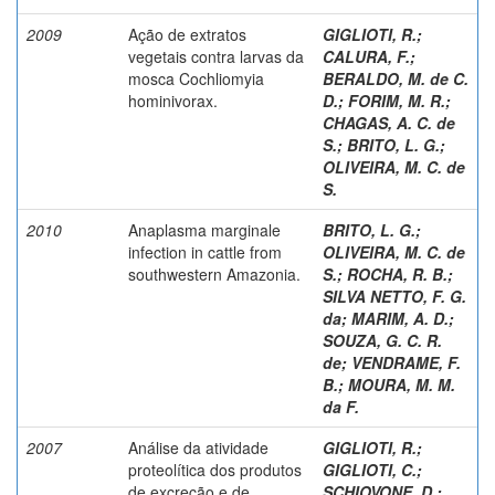
2009
Ação de extratos
GIGLIOTI, R.
;
vegetais contra larvas da
CALURA, F.
;
mosca Cochliomyia
BERALDO, M. de C.
hominivorax.
D.
;
FORIM, M. R.
;
CHAGAS, A. C. de
S.
;
BRITO, L. G.
;
OLIVEIRA, M. C. de
S.
2010
Anaplasma marginale
BRITO, L. G.
;
infection in cattle from
OLIVEIRA, M. C. de
southwestern Amazonia.
S.
;
ROCHA, R. B.
;
SILVA NETTO, F. G.
da
;
MARIM, A. D.
;
SOUZA, G. C. R.
de
;
VENDRAME, F.
B.
;
MOURA, M. M.
da F.
2007
Análise da atividade
GIGLIOTI, R.
;
proteolítica dos produtos
GIGLIOTI, C.
;
de excreção e de
SCHIOVONE, D.
;