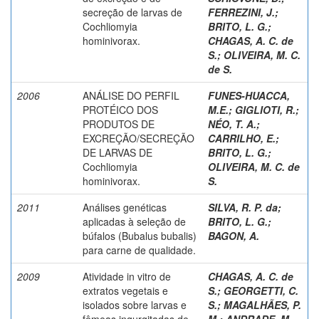
secreção de larvas de
FERREZINI, J.
;
Cochliomyia
BRITO, L. G.
;
hominivorax.
CHAGAS, A. C. de
S.
;
OLIVEIRA, M. C.
de S.
2006
ANÁLISE DO PERFIL
FUNES-HUACCA,
PROTÉICO DOS
M.E.
;
GIGLIOTI, R.
;
PRODUTOS DE
NÉO, T. A.
;
EXCREÇÃO/SECREÇÃO
CARRILHO, E.
;
DE LARVAS DE
BRITO, L. G.
;
Cochliomyia
OLIVEIRA, M. C. de
hominivorax.
S.
2011
Análises genéticas
SILVA, R. P. da
;
aplicadas à seleção de
BRITO, L. G.
;
búfalos (Bubalus bubalis)
BAGON, A.
para carne de qualidade.
2009
Atividade in vitro de
CHAGAS, A. C. de
extratos vegetais e
S.
;
GEORGETTI, C.
isolados sobre larvas e
S.
;
MAGALHÃES, P.
fêmeas ingurgitadas de
M.
;
ANDRADE, M.