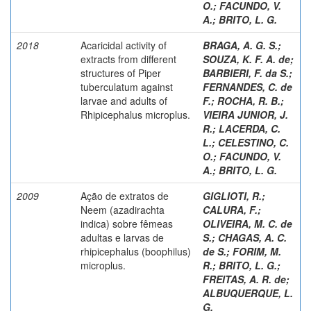
O.
;
FACUNDO, V.
A.
;
BRITO, L. G.
2018
Acaricidal activity of
BRAGA, A. G. S.
;
extracts from different
SOUZA, K. F. A. de
;
structures of Piper
BARBIERI, F. da S.
;
tuberculatum against
FERNANDES, C. de
larvae and adults of
F.
;
ROCHA, R. B.
;
Rhipicephalus microplus.
VIEIRA JUNIOR, J.
R.
;
LACERDA, C.
L.
;
CELESTINO, C.
O.
;
FACUNDO, V.
A.
;
BRITO, L. G.
2009
Ação de extratos de
GIGLIOTI, R.
;
Neem (azadirachta
CALURA, F.
;
indica) sobre fêmeas
OLIVEIRA, M. C. de
adultas e larvas de
S.
;
CHAGAS, A. C.
rhipicephalus (boophilus)
de S.
;
FORIM, M.
microplus.
R.
;
BRITO, L. G.
;
FREITAS, A. R. de
;
ALBUQUERQUE, L.
G.