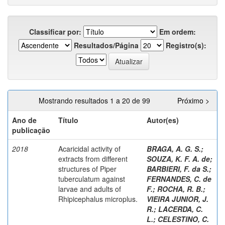
Classificar por:
Em ordem:
Resultados/Página
Registro(s):
Mostrando resultados 1 a 20 de 99
Próximo >
Ano de
Título
Autor(es)
publicação
2018
Acaricidal activity of
BRAGA, A. G. S.
;
extracts from different
SOUZA, K. F. A. de
;
structures of Piper
BARBIERI, F. da S.
;
tuberculatum against
FERNANDES, C. de
larvae and adults of
F.
;
ROCHA, R. B.
;
Rhipicephalus microplus.
VIEIRA JUNIOR, J.
R.
;
LACERDA, C.
L.
;
CELESTINO, C.