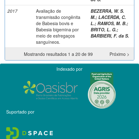
2017
Avaliação de
BEZERRA, W. S.
transmissão congênita
M.
;
LACERDA, C.
de Babesia bovis e
L.
;
RAMOS, M. B.
;
Babesia bigemina por
BRITO, L. G.
;
meio de esfregaços
BARBIERI, F. da S.
sanguíneos.
Mostrando resultados 1 a 20 de 99
Próximo >
Indexado por
Suportado por