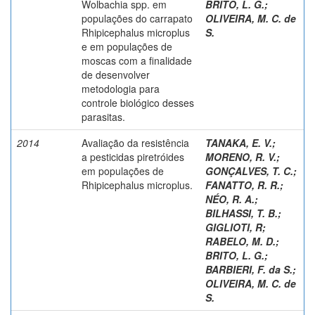
Wolbachia spp. em
BRITO, L. G.
;
populações do carrapato
OLIVEIRA, M. C. de
Rhipicephalus microplus
S.
e em populações de
moscas com a finalidade
de desenvolver
metodologia para
controle biológico desses
parasitas.
2014
Avaliação da resistência
TANAKA, E. V.
;
a pesticidas piretróides
MORENO, R. V.
;
em populações de
GONÇALVES, T. C.
;
Rhipicephalus microplus.
FANATTO, R. R.
;
NÉO, R. A.
;
BILHASSI, T. B.
;
GIGLIOTI, R
;
RABELO, M. D.
;
BRITO, L. G.
;
BARBIERI, F. da S.
;
OLIVEIRA, M. C. de
S.