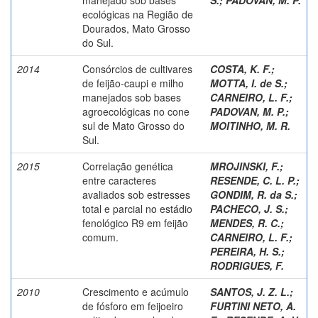
ecológicas na Região de
Dourados, Mato Grosso
do Sul.
2014
Consórcios de cultivares
COSTA, K. F.
;
de feijão-caupi e milho
MOTTA, I. de S.
;
manejados sob bases
CARNEIRO, L. F.
;
agroecológicas no cone
PADOVAN, M. P.
;
sul de Mato Grosso do
MOITINHO, M. R.
Sul.
2015
Correlação genética
MROJINSKI, F.
;
entre caracteres
RESENDE, C. L. P.
;
avaliados sob estresses
GONDIM, R. da S.
;
total e parcial no estádio
PACHECO, J. S.
;
fenológico R9 em feijão
MENDES, R. C.
;
comum.
CARNEIRO, L. F.
;
PEREIRA, H. S.
;
RODRIGUES, F.
2010
Crescimento e acúmulo
SANTOS, J. Z. L.
;
de fósforo em feijoeiro
FURTINI NETO, A.