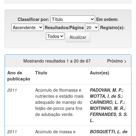
Classificar por:
Em ordem:
Resultados/Página
Registro(s):
Mostrando resultados 1 a 20 de 67
Próximo >
Ano de
Título
Autor(es)
publicação
2011
Acúmulo de fitomassa e
PADOVAN, M. P.
;
nutrientes e estádio mais
MOTTA, I. de S.
;
adequado de manejo do
CARNEIRO, L. F.
;
feijão-de-porco para fins
MOITINHO, M. R.
;
de adubação verde.
FERNANDES, S. S.
L.
2011
Acúmulo de massa e
BOSQUETTI, L. de