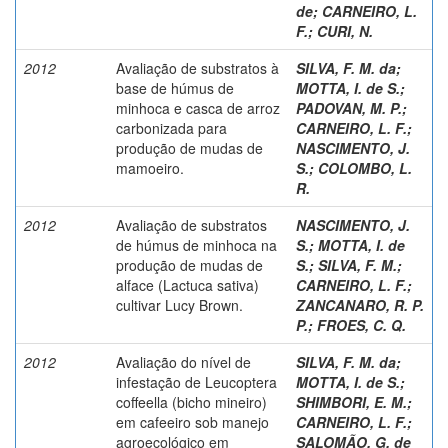
de
;
CARNEIRO, L.
F.
;
CURI, N.
2012
Avaliação de substratos à
SILVA, F. M. da
;
base de húmus de
MOTTA, I. de S.
;
minhoca e casca de arroz
PADOVAN, M. P.
;
carbonizada para
CARNEIRO, L. F.
;
produção de mudas de
NASCIMENTO, J.
mamoeiro.
S.
;
COLOMBO, L.
R.
2012
Avaliação de substratos
NASCIMENTO, J.
de húmus de minhoca na
S.
;
MOTTA, I. de
produção de mudas de
S.
;
SILVA, F. M.
;
alface (Lactuca sativa)
CARNEIRO, L. F.
;
cultivar Lucy Brown.
ZANCANARO, R. P.
P.
;
FROES, C. Q.
2012
Avaliação do nível de
SILVA, F. M. da
;
infestação de Leucoptera
MOTTA, I. de S.
;
coffeella (bicho mineiro)
SHIMBORI, E. M.
;
em cafeeiro sob manejo
CARNEIRO, L. F.
;
agroecológico em
SALOMÃO, G. de