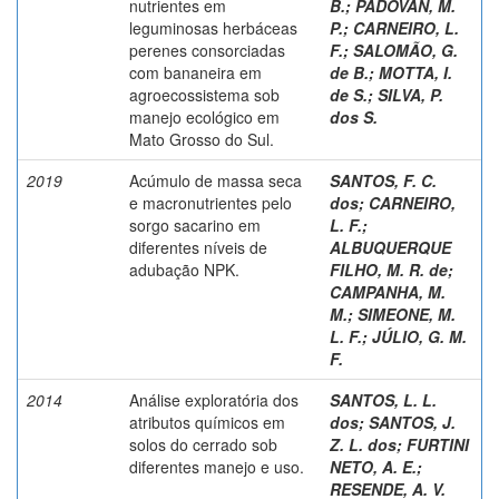
nutrientes em
B.
;
PADOVAN, M.
leguminosas herbáceas
P.
;
CARNEIRO, L.
perenes consorciadas
F.
;
SALOMÃO, G.
com bananeira em
de B.
;
MOTTA, I.
agroecossistema sob
de S.
;
SILVA, P.
manejo ecológico em
dos S.
Mato Grosso do Sul.
2019
Acúmulo de massa seca
SANTOS, F. C.
e macronutrientes pelo
dos
;
CARNEIRO,
sorgo sacarino em
L. F.
;
diferentes níveis de
ALBUQUERQUE
adubação NPK.
FILHO, M. R. de
;
CAMPANHA, M.
M.
;
SIMEONE, M.
L. F.
;
JÚLIO, G. M.
F.
2014
Análise exploratória dos
SANTOS, L. L.
atributos químicos em
dos
;
SANTOS, J.
solos do cerrado sob
Z. L. dos
;
FURTINI
diferentes manejo e uso.
NETO, A. E.
;
RESENDE, A. V.