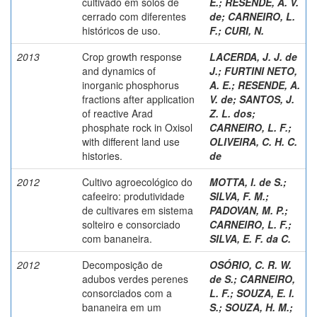
cultivado em solos de
E.
;
RESENDE, A. V.
cerrado com diferentes
de
;
CARNEIRO, L.
históricos de uso.
F.
;
CURI, N.
2013
Crop growth response
LACERDA, J. J. de
and dynamics of
J.
;
FURTINI NETO,
inorganic phosphorus
A. E.
;
RESENDE, A.
fractions after application
V. de
;
SANTOS, J.
of reactive Arad
Z. L. dos
;
phosphate rock in Oxisol
CARNEIRO, L. F.
;
with different land use
OLIVEIRA, C. H. C.
histories.
de
2012
Cultivo agroecológico do
MOTTA, I. de S.
;
cafeeiro: produtividade
SILVA, F. M.
;
de cultivares em sistema
PADOVAN, M. P.
;
solteiro e consorciado
CARNEIRO, L. F.
;
com bananeira.
SILVA, E. F. da C.
2012
Decomposição de
OSÓRIO, C. R. W.
adubos verdes perenes
de S.
;
CARNEIRO,
consorciados com a
L. F.
;
SOUZA, E. I.
bananeira em um
S.
;
SOUZA, H. M.
;