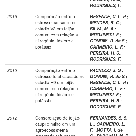
RODRIGUES, F.
2015
Comparação entre o
RESENDE, C. L. P.
;
estresse causado no
MENDES, R. C.
;
estádio V3 em feijão
SILVA, M. A.
;
comum com relação a
MROJINSKI, F.
;
nitrogênio, fósforo e
GONDIM, R. da S.
;
potássio.
CARNEIRO, L. F.
;
PEREIRA, H. S.
;
RODRIGUES, F.
2015
Comparação entre o
PACHECO, J. S.
;
estresse total causado no
GONDIM, R. da S.
;
estádio R9 em feijão
RESENDE, C. L. P.
;
comum com relação a
CARNEIRO, L. F.
;
nitrogênio, fósforo e
MROJINSKI, F.
;
potássio.
PEREIRA, H. S.
;
RODRIGUES, F.
2012
Consorciação de feijão-
FERNANDES, S. S.
caupi e milho em um
L.
;
CARNEIRO, L.
agroecossistema
F.
;
MOTTA, I. de
manejado sob bases
S.
;
PADOVAN, M. P.