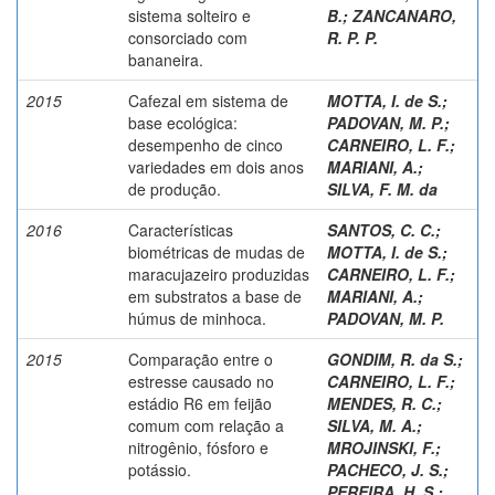
sistema solteiro e
B.
;
ZANCANARO,
consorciado com
R. P. P.
bananeira.
2015
Cafezal em sistema de
MOTTA, I. de S.
;
base ecológica:
PADOVAN, M. P.
;
desempenho de cinco
CARNEIRO, L. F.
;
variedades em dois anos
MARIANI, A.
;
de produção.
SILVA, F. M. da
2016
Características
SANTOS, C. C.
;
biométricas de mudas de
MOTTA, I. de S.
;
maracujazeiro produzidas
CARNEIRO, L. F.
;
em substratos a base de
MARIANI, A.
;
húmus de minhoca.
PADOVAN, M. P.
2015
Comparação entre o
GONDIM, R. da S.
;
estresse causado no
CARNEIRO, L. F.
;
estádio R6 em feijão
MENDES, R. C.
;
comum com relação a
SILVA, M. A.
;
nitrogênio, fósforo e
MROJINSKI, F.
;
potássio.
PACHECO, J. S.
;
PEREIRA, H. S.
;