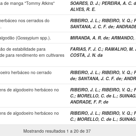
ica de manga "Tommy Atkins"
SOARES, D. J.
;
PEREIRA, A. C. d
ALVES, R. E.
 herbáceo nos cerrados do
RIBEIRO, J. L.
;
RIBEIRO, V. Q.
;
F
.
SANTANA, J. C. F. de
;
ANDRADE,
lgodão (Gossypium spp.).
MIRANDA, A. R. de
;
ARMANDO, M
ão de estabilidade para
FARIAS, F. J. C.
;
RAMALHO, M. A
ade para rendimento em cultivares
COSTA, J. N. da
oeiro herbáceo no cerrado
RIBEIRO, J. L.
;
RIBEIRO, V. Q.
;
F
de
;
SANTANA, J. C. F. de
;
ANDRA
ens de algodoeiro herbáceo no
RIBEIRO, J. L.
;
RIBEIRO, V. Q.
;
F
C.
;
MORELLO, C. de L.
;
SUINAGA
ANDRADE, F. P. de
ens de algodoeiro herbáceo no
RIBEIRO, J. L.
;
RIBEIRO, V. Q.
;
F
C.
;
MORELLO, C. de L.
;
SUINAGA
Mostrando resultados 1 a 20 de 37