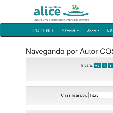
Skip
Página inicial
Navegar
Sobre
Est
navigation
Navegando por Autor COS
Ir para:
0-9
A
B
Classificar por: