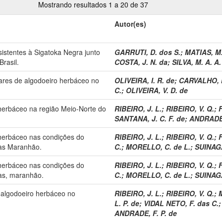
Mostrando resultados 1 a 20 de 37
Autor(es)
sistentes à Sigatoka Negra junto
GARRUTI, D. dos S.
;
MATIAS, M.
rasil.
COSTA, J. N. da
;
SILVA, M. A. A.
ivares de algodoeiro herbáceo no
OLIVEIRA, I. R. de
;
CARVALHO, H
C.
;
OLIVEIRA, V. D. de
 herbáceo na região Meio-Norte do
RIBEIRO, J. L.
;
RIBEIRO, V. Q.
;
F
SANTANA, J. C. F. de
;
ANDRADE,
 herbáceo nas condições do
RIBEIRO, J. L.
;
RIBEIRO, V. Q.
;
F
as Maranhão.
C.
;
MORELLO, C. de L.
;
SUINAGA
 herbáceo nas condições do
RIBEIRO, J. L.
;
RIBEIRO, V. Q.
;
F
as, maranhão.
C.
;
MORELLO, C. de L.
;
SUINAGA
e algodoeiro herbáceo no
RIBEIRO, J. L.
;
RIBEIRO, V. Q.
;
L. P. de
;
VIDAL NETO, F. das C.
ANDRADE, F. P. de