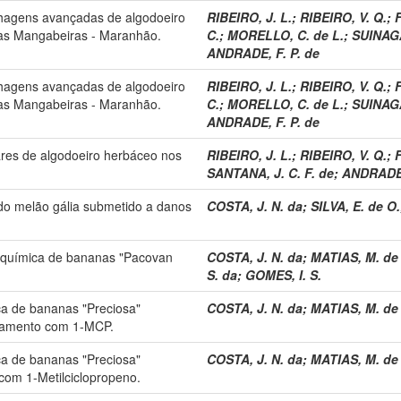
inhagens avançadas de algodoeiro
RIBEIRO, J. L.
;
RIBEIRO, V. Q.
;
F
as Mangabeiras - Maranhão.
C.
;
MORELLO, C. de L.
;
SUINAGA
ANDRADE, F. P. de
inhagens avançadas de algodoeiro
RIBEIRO, J. L.
;
RIBEIRO, V. Q.
;
F
as Mangabeiras - Maranhão.
C.
;
MORELLO, C. de L.
;
SUINAGA
ANDRADE, F. P. de
vares de algodoeiro herbáceo nos
RIBEIRO, J. L.
;
RIBEIRO, V. Q.
;
F
SANTANA, J. C. F. de
;
ANDRADE,
a do melão gália submetido a danos
COSTA, J. N. da
;
SILVA, E. de O.
co-química de bananas "Pacovan
COSTA, J. N. da
;
MATIAS, M. de 
S. da
;
GOMES, I. S.
ca de bananas "Preciosa"
COSTA, J. N. da
;
MATIAS, M. de 
atamento com 1-MCP.
ca de bananas "Preciosa"
COSTA, J. N. da
;
MATIAS, M. de 
 com 1-Metilciclopropeno.