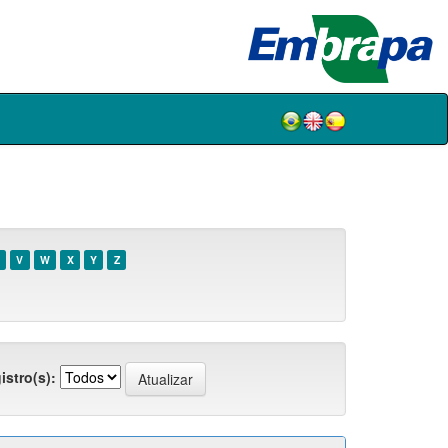
V
W
X
Y
Z
istro(s):