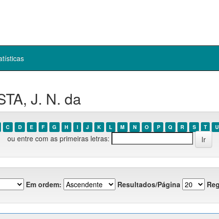
atísticas
TA, J. N. da
C
D
E
F
G
H
I
J
K
L
M
N
O
P
Q
R
S
T
U
ou entre com as primeiras letras:
Em ordem:
Resultados/Página
Reg